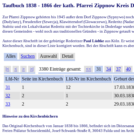
Taufbuch 1838 - 1866 der kath. Pfarrei Zippnow Kreis 
Zur Pfarrei Zippnow gehörten bis 1945 außer dem Dorf Zippnow (Sypnywo) noch d
(Dudylany), Freudenfier (Szwecja), Klawittersdorf (Glowaczewo), Rederitz (Nadarz
Stabitz und ein Lokalvikariat Rederitz mit der Tochterkirche in Doderlage wurd
diesen Gemeinden - wohl noch aus traditionellen Gründen - in Zippnow getauft 
Autor dieser Abschrift ist der gebürtige Rederitzer
Paul Lüdtke
aus Köln. Er weist
Kirchenbuch, sind in dieser Liste korrigiert worden. Bei der Abschrift kann es 
Alles
Suchen
Auswahl
Detail
|<
<
>
>|
3380 Einträge gesamt:
<<
31
34
37
40
Lfd-Nr
Seite im Kirchenbuch
Lfd-Nr im Kirchenbuch
Geburt des
31
1
12
17.03.183
32
2
1
30.03.183
33
2
2
29.03.183
Hinweise zu den Kirchenbüchern
Das Original-Kirchenbuch von Januar 1838 bis 1866, befindet sich im Diözesanarch
Freien Prälatur Schneidemühl, Josef-Schwank-Straße 8, 36043 Fulda und im Archi