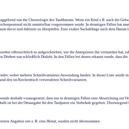
ggebend war die Chronologie des Taufdatums. Wenn ein Kind z.B. nach der Geburt 
rchenpersonal nicht unmittelbar vorgenommen wurde. In derartigen Fällen hat man d
raum davor und dahinter zu überprüfen. Eine exakte Suchabfrage nach dem Datum i
den offensichtlich so aufgeschrieben, wie die Amtsperson ihn verstanden hat, ode
n Dörfern war schließlich Dialekt. In den Fällen bei denen erkannt wurde, dass di
t, wobei mehrere Schreibvarianten Anwendung fanden. In dieser Liste wurde in de
n und den im Kirchenbuch verwendeten Schreibvarianten.
wurde deshalb vorausgesetzt, dass nur in derartigen Fällen eine Abweichung zur O
eshalb ist bei der Ortsangabe für den Taufpaten ein Vorbehalt gegeben. Überwiegen
weitere Angaben wie z. B. eine Heirat, wurden nicht übernommen.