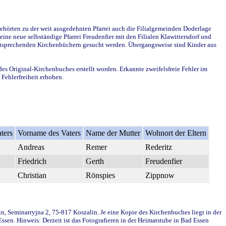
ehörten zu der weit ausgedehnten Pfarrei auch die Filialgemeinden Doderlage
ine neue selbständige Pfarrei Freudenfier mit den Filialen Klawittersdorf und
 entsprechenden Kirchenbüchern gesucht werden. Übergangsweise sind Kinder aus
des Original-Kirchenbuches erstellt worden. Erkannte zweifelsfreie Fehler im
Fehlerfreiheit erhoben.
ters
Vorname des Vaters
Name der Mutter
Wohnort der Eltern
Andreas
Remer
Rederitz
Friedrich
Gerth
Freudenfier
Christian
Rönspies
Zippnow
in, Seminarryjna 2, 75-817 Koszalin. Je eine Kopie des Kirchenbuches liegt in der
en. Hinweis: Derzeit ist das Fotografieren in der Heimatstube in Bad Essen