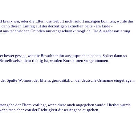
krank war, oder die Eltern die Geburt nicht sofort anzeigen konnten, wurde das
ann diesen Eintrag auf der derzeitigen aktuellen Seite - am Ende -
st aus technischen Gründen nur eingeschränkt möglich. Die Ausgabesortierung
r besser gesagt, wie die Bewohner ihn ausgesprochen haben. Später dann so
e Schreibweise nicht richtig ist, wurden Korrekturen vorgenommen.
r Spalte Wohnort der Eltern, grundsätzlich der deutsche Ortsname eingetragen.
rtsangabe der Eltern vorliegt, wenn diese auch angegeben wurde. Hierbei wurde
d kann man aber von der Richtigkeit dieser Angabe ausgehen.