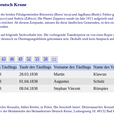
Deutsch Krone
ie beiden Filialgemeinden Briesenitz (Brzez`nica) und Jagdhaus (Budy). Früher g
yce) und Stabitz (Zdbice). Die Pfarrei Zippnow wurde im Jahr 1911 aufgeteilt und e
en errichtet. Ab diesem Zeitpunkt, müssen für diese ländlichen Gemeinden, in den
worden.
 auf folgende Sachverhalte hin: Die vorliegende Transkription ist von einer Kopie 
aber dennoch zu Übertragungsfehlern gekommen sein. Deshalb wird kein Anspruch auf 
43
46
49
52
55
58
>>
 Täuflings
Taufe des Täuflings
Vorname des Täuflings
Name des Va
8
28.03.1838
Martin
Klawun
8
01.04.1838
Augustus
Schulz
8
08.04.1838
Stephan Vincent
Rönspies
iv Koszalin, früher Köslin, in Polen. Die Anschrift lautet: Diözesanarchiv Koszal
v der Heimatstube des Heimatkreises Deutsch Krone, Ludwigsweg 10, 49152 Bad Ess