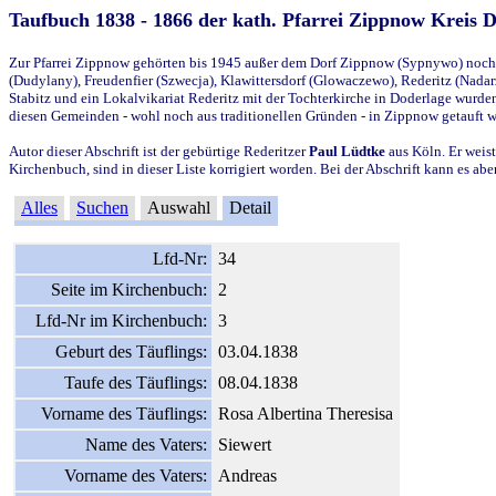
Taufbuch 1838 - 1866 der kath. Pfarrei Zippnow Kreis 
Zur Pfarrei Zippnow gehörten bis 1945 außer dem Dorf Zippnow (Sypnywo) noch d
(Dudylany), Freudenfier (Szwecja), Klawittersdorf (Glowaczewo), Rederitz (Nadarz
Stabitz und ein Lokalvikariat Rederitz mit der Tochterkirche in Doderlage wurd
diesen Gemeinden - wohl noch aus traditionellen Gründen - in Zippnow getauft 
Autor dieser Abschrift ist der gebürtige Rederitzer
Paul Lüdtke
aus Köln. Er weist
Kirchenbuch, sind in dieser Liste korrigiert worden. Bei der Abschrift kann es 
Alles
Suchen
Auswahl
Detail
Lfd-Nr:
34
Seite im Kirchenbuch:
2
Lfd-Nr im Kirchenbuch:
3
Geburt des Täuflings:
03.04.1838
Taufe des Täuflings:
08.04.1838
Vorname des Täuflings:
Rosa Albertina Theresisa
Name des Vaters:
Siewert
Vorname des Vaters:
Andreas