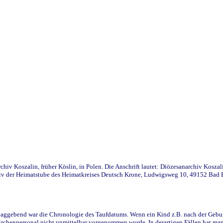
iv Koszalin, früher Köslin, in Polen. Die Anschrift lautet: Diözesanarchiv Koszal
v der Heimatstube des Heimatkreises Deutsch Krone, Ludwigsweg 10, 49152 Bad Ess
ggebend war die Chronologie des Taufdatums. Wenn ein Kind z.B. nach der Geburt 
rchenpersonal nicht unmittelbar vorgenommen wurde. In derartigen Fällen hat man d