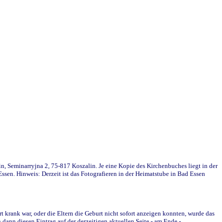
in, Seminarryjna 2, 75-817 Koszalin. Je eine Kopie des Kirchenbuches liegt in der
en. Hinweis: Derzeit ist das Fotografieren in der Heimatstube in Bad Essen
krank war, oder die Eltern die Geburt nicht sofort anzeigen konnten, wurde das
ann diesen Eintrag auf der derzeitigen aktuellen Seite - am Ende -