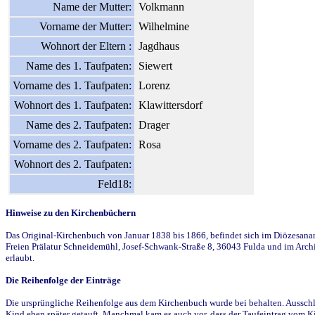
Name der Mutter:
Volkmann
Vorname der Mutter:
Wilhelmine
Wohnort der Eltern :
Jagdhaus
Name des 1. Taufpaten:
Siewert
Vorname des 1. Taufpaten:
Lorenz
Wohnort des 1. Taufpaten:
Klawittersdorf
Name des 2. Taufpaten:
Drager
Vorname des 2. Taufpaten:
Rosa
Wohnort des 2. Taufpaten:
Feld18:
Hinweise zu den Kirchenbüchern
Das Original-Kirchenbuch von Januar 1838 bis 1866, befindet sich im Diözesanarch
Freien Prälatur Schneidemühl, Josef-Schwank-Straße 8, 36043 Fulda und im Archi
erlaubt.
Die Reihenfolge der Einträge
Die ursprüngliche Reihenfolge aus dem Kirchenbuch wurde bei behalten. Ausschla
Kind eben später getauft. Manchmal kam es auch vor, dass der Taufeintrag vom Ki