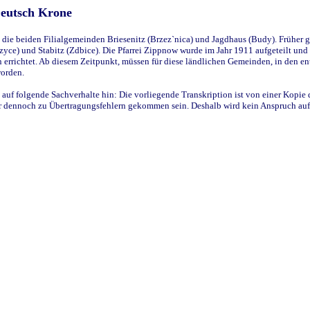
Deutsch Krone
ie beiden Filialgemeinden Briesenitz (Brzez`nica) und Jagdhaus (Budy). Früher g
yce) und Stabitz (Zdbice). Die Pfarrei Zippnow wurde im Jahr 1911 aufgeteilt und e
en errichtet. Ab diesem Zeitpunkt, müssen für diese ländlichen Gemeinden, in den
worden.
 auf folgende Sachverhalte hin: Die vorliegende Transkription ist von einer Kopie 
aber dennoch zu Übertragungsfehlern gekommen sein. Deshalb wird kein Anspruch auf 