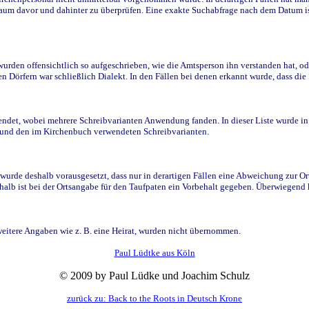
raum davor und dahinter zu überprüfen. Eine exakte Suchabfrage nach dem Datum i
den offensichtlich so aufgeschrieben, wie die Amtsperson ihn verstanden hat, ode
n Dörfern war schließlich Dialekt. In den Fällen bei denen erkannt wurde, dass di
t, wobei mehrere Schreibvarianten Anwendung fanden. In dieser Liste wurde in de
n und den im Kirchenbuch verwendeten Schreibvarianten.
wurde deshalb vorausgesetzt, dass nur in derartigen Fällen eine Abweichung zur O
eshalb ist bei der Ortsangabe für den Taufpaten ein Vorbehalt gegeben. Überwiegen
weitere Angaben wie z. B. eine Heirat, wurden nicht übernommen.
Paul Lüdtke aus Köln
© 2009 by Paul Lüdke und Joachim Schulz
zurück zu: Back to the Roots in Deutsch Krone