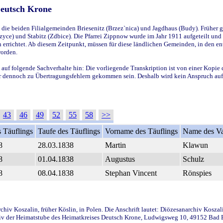
Deutsch Krone
ie beiden Filialgemeinden Briesenitz (Brzez`nica) und Jagdhaus (Budy). Früher g
yce) und Stabitz (Zdbice). Die Pfarrei Zippnow wurde im Jahr 1911 aufgeteilt und e
en errichtet. Ab diesem Zeitpunkt, müssen für diese ländlichen Gemeinden, in den
worden.
 auf folgende Sachverhalte hin: Die vorliegende Transkription ist von einer Kopie 
aber dennoch zu Übertragungsfehlern gekommen sein. Deshalb wird kein Anspruch auf 
43
46
49
52
55
58
>>
 Täuflings
Taufe des Täuflings
Vorname des Täuflings
Name des Va
8
28.03.1838
Martin
Klawun
8
01.04.1838
Augustus
Schulz
8
08.04.1838
Stephan Vincent
Rönspies
iv Koszalin, früher Köslin, in Polen. Die Anschrift lautet: Diözesanarchiv Koszal
v der Heimatstube des Heimatkreises Deutsch Krone, Ludwigsweg 10, 49152 Bad Ess