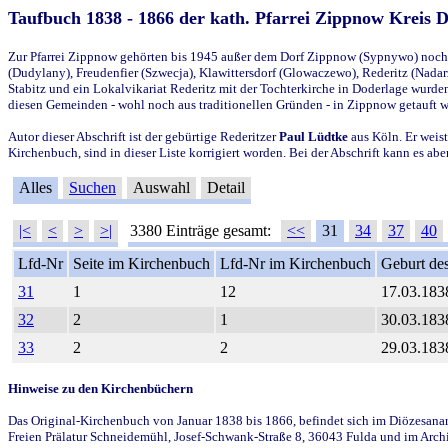
Taufbuch 1838 - 1866 der kath. Pfarrei Zippnow Kreis 
Zur Pfarrei Zippnow gehörten bis 1945 außer dem Dorf Zippnow (Sypnywo) noch d
(Dudylany), Freudenfier (Szwecja), Klawittersdorf (Glowaczewo), Rederitz (Nadarz
Stabitz und ein Lokalvikariat Rederitz mit der Tochterkirche in Doderlage wurd
diesen Gemeinden - wohl noch aus traditionellen Gründen - in Zippnow getauft 
Autor dieser Abschrift ist der gebürtige Rederitzer
Paul Lüdtke
aus Köln. Er weist
Kirchenbuch, sind in dieser Liste korrigiert worden. Bei der Abschrift kann es 
Alles
Suchen
Auswahl
Detail
|<
<
>
>|
3380 Einträge gesamt:
<<
31
34
37
40
Lfd-Nr
Seite im Kirchenbuch
Lfd-Nr im Kirchenbuch
Geburt des
31
1
12
17.03.183
32
2
1
30.03.183
33
2
2
29.03.183
Hinweise zu den Kirchenbüchern
Das Original-Kirchenbuch von Januar 1838 bis 1866, befindet sich im Diözesanarch
Freien Prälatur Schneidemühl, Josef-Schwank-Straße 8, 36043 Fulda und im Archi