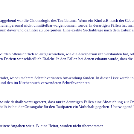
ggebend war die Chronologie des Taufdatums. Wenn ein Kind z.B. nach der Geburt 
rchenpersonal nicht unmittelbar vorgenommen wurde. In derartigen Fällen hat man d
raum davor und dahinter zu überprüfen. Eine exakte Suchabfrage nach dem Datum i
den offensichtlich so aufgeschrieben, wie die Amtsperson ihn verstanden hat, ode
n Dörfern war schließlich Dialekt. In den Fällen bei denen erkannt wurde, dass di
t, wobei mehrere Schreibvarianten Anwendung fanden. In dieser Liste wurde in de
n und den im Kirchenbuch verwendeten Schreibvarianten.
wurde deshalb vorausgesetzt, dass nur in derartigen Fällen eine Abweichung zur O
eshalb ist bei der Ortsangabe für den Taufpaten ein Vorbehalt gegeben. Überwiegen
weitere Angaben wie z. B. eine Heirat, wurden nicht übernommen.