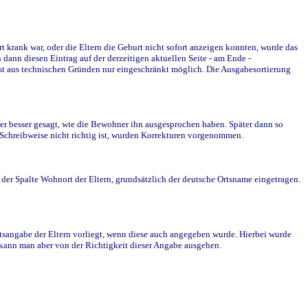
krank war, oder die Eltern die Geburt nicht sofort anzeigen konnten, wurde das
ann diesen Eintrag auf der derzeitigen aktuellen Seite - am Ende -
st aus technischen Gründen nur eingeschränkt möglich. Die Ausgabesortierung
r besser gesagt, wie die Bewohner ihn ausgesprochen haben. Später dann so
e Schreibweise nicht richtig ist, wurden Korrekturen vorgenommen.
r Spalte Wohnort der Eltern, grundsätzlich der deutsche Ortsname eingetragen.
rtsangabe der Eltern vorliegt, wenn diese auch angegeben wurde. Hierbei wurde
d kann man aber von der Richtigkeit dieser Angabe ausgehen.