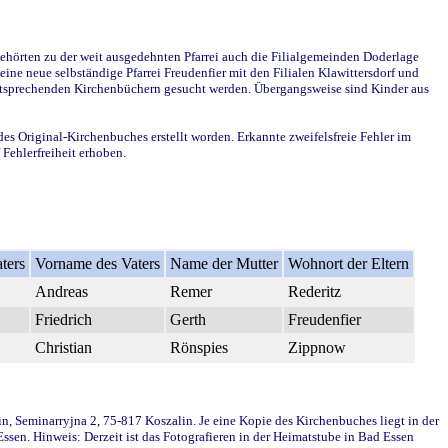
ehörten zu der weit ausgedehnten Pfarrei auch die Filialgemeinden Doderlage
ine neue selbständige Pfarrei Freudenfier mit den Filialen Klawittersdorf und
 entsprechenden Kirchenbüchern gesucht werden. Übergangsweise sind Kinder aus
des Original-Kirchenbuches erstellt worden. Erkannte zweifelsfreie Fehler im
Fehlerfreiheit erhoben.
ters
Vorname des Vaters
Name der Mutter
Wohnort der Eltern
Andreas
Remer
Rederitz
Friedrich
Gerth
Freudenfier
Christian
Rönspies
Zippnow
in, Seminarryjna 2, 75-817 Koszalin. Je eine Kopie des Kirchenbuches liegt in der
en. Hinweis: Derzeit ist das Fotografieren in der Heimatstube in Bad Essen