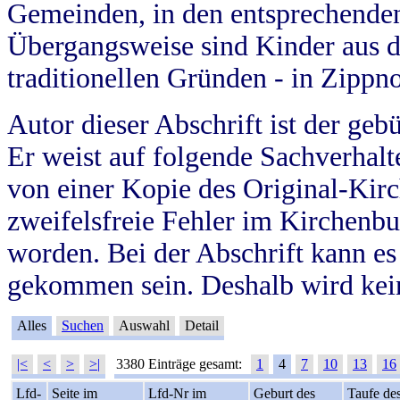
Gemeinden, in den entsprechende
Übergangsweise sind Kinder aus 
traditionellen Gründen - in Zippn
Autor dieser Abschrift ist der geb
Er weist auf folgende Sachverhalte
von einer Kopie des Original-Kirc
zweifelsfreie Fehler im Kirchenbuc
worden. Bei der Abschrift kann e
gekommen sein. Deshalb wird kein
Alles
Suchen
Auswahl
Detail
|<
<
>
>|
3380 Einträge gesamt:
1
4
7
10
13
16
Lfd-
Seite im
Lfd-Nr im
Geburt des
Taufe de