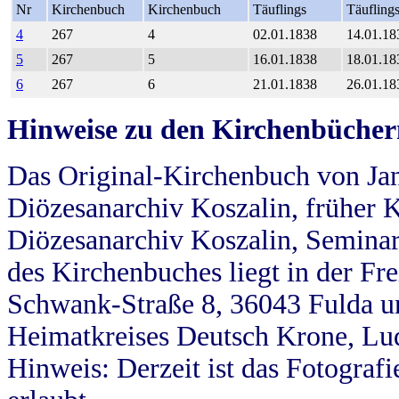
Nr
Kirchenbuch
Kirchenbuch
Täuflings
Täufling
4
267
4
02.01.1838
14.01.18
5
267
5
16.01.1838
18.01.18
6
267
6
21.01.1838
26.01.18
Hinweise zu den Kirchenbücher
Das Original-Kirchenbuch von Jan
Diözesanarchiv Koszalin, früher Kö
Diözesanarchiv Koszalin, Seminar
des Kirchenbuches liegt in der Fr
Schwank-Straße 8, 36043 Fulda u
Heimatkreises Deutsch Krone, Lu
Hinweis: Derzeit ist das Fotograf