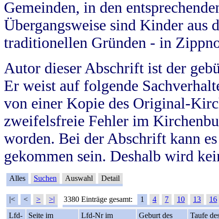
Gemeinden, in den entsprechende
Übergangsweise sind Kinder aus 
traditionellen Gründen - in Zippn
Autor dieser Abschrift ist der geb
Er weist auf folgende Sachverhalte
von einer Kopie des Original-Kirc
zweifelsfreie Fehler im Kirchenbuc
worden. Bei der Abschrift kann e
gekommen sein. Deshalb wird kein
Alles
Suchen
Auswahl
Detail
|<
<
>
>|
3380 Einträge gesamt:
1
4
7
10
13
16
Lfd-
Seite im
Lfd-Nr im
Geburt des
Taufe de