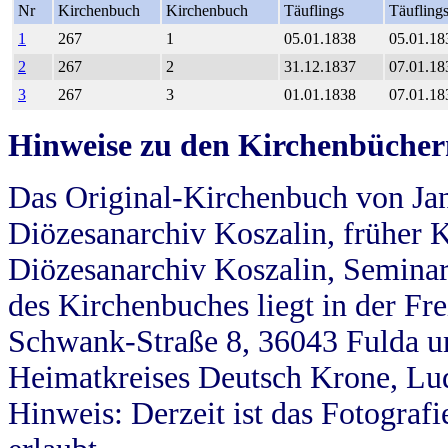
Nr
Kirchenbuch
Kirchenbuch
Täuflings
Täufling
1
267
1
05.01.1838
05.01.18
2
267
2
31.12.1837
07.01.18
3
267
3
01.01.1838
07.01.18
Hinweise zu den Kirchenbücher
Das Original-Kirchenbuch von Jan
Diözesanarchiv Koszalin, früher Kö
Diözesanarchiv Koszalin, Seminar
des Kirchenbuches liegt in der Fr
Schwank-Straße 8, 36043 Fulda u
Heimatkreises Deutsch Krone, Lu
Hinweis: Derzeit ist das Fotograf