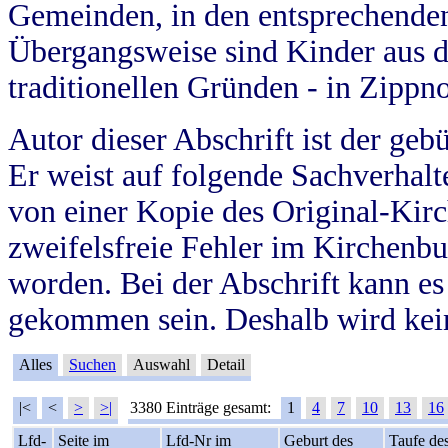
Gemeinden, in den entsprechende
Übergangsweise sind Kinder aus 
traditionellen Gründen - in Zippn
Autor dieser Abschrift ist der geb
Er weist auf folgende Sachverhalte
von einer Kopie des Original-Kirc
zweifelsfreie Fehler im Kirchenbuc
worden. Bei der Abschrift kann e
gekommen sein. Deshalb wird kein
Alles
Suchen
Auswahl
Detail
|<
<
>
>|
3380 Einträge gesamt:
1
4
7
10
13
16
Lfd-
Seite im
Lfd-Nr im
Geburt des
Taufe de