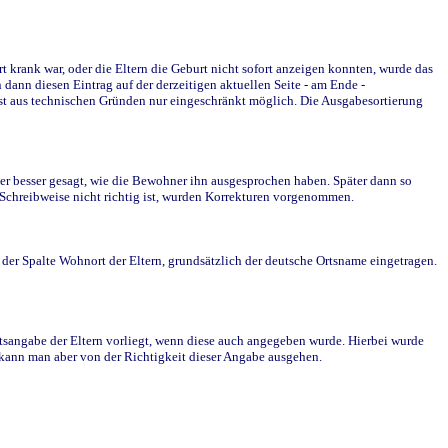
krank war, oder die Eltern die Geburt nicht sofort anzeigen konnten, wurde das
ann diesen Eintrag auf der derzeitigen aktuellen Seite - am Ende -
st aus technischen Gründen nur eingeschränkt möglich. Die Ausgabesortierung
r besser gesagt, wie die Bewohner ihn ausgesprochen haben. Später dann so
e Schreibweise nicht richtig ist, wurden Korrekturen vorgenommen.
r Spalte Wohnort der Eltern, grundsätzlich der deutsche Ortsname eingetragen.
rtsangabe der Eltern vorliegt, wenn diese auch angegeben wurde. Hierbei wurde
d kann man aber von der Richtigkeit dieser Angabe ausgehen.