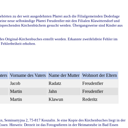
ehörten zu der weit ausgedehnten Pfarrei auch die Filialgemeinden Doderlage
ine neue selbständige Pfarrei Freudenfier mit den Filialen Klawittersdorf und
 entsprechenden Kirchenbüchern gesucht werden. Übergangsweise sind Kinder aus
des Original-Kirchenbuches erstellt worden. Erkannte zweifelsfreie Fehler im
Fehlerfreiheit erhoben.
ters
Vorname des Vaters
Name der Mutter
Wohnort der Eltern
Jacob
Radatz
Freudenfier
Martin
Jahn
Freudenfier
Martin
Klawun
Rederitz
in, Seminarryjna 2, 75-817 Koszalin. Je eine Kopie des Kirchenbuches liegt in der
en. Hinweis: Derzeit ist das Fotografieren in der Heimatstube in Bad Essen