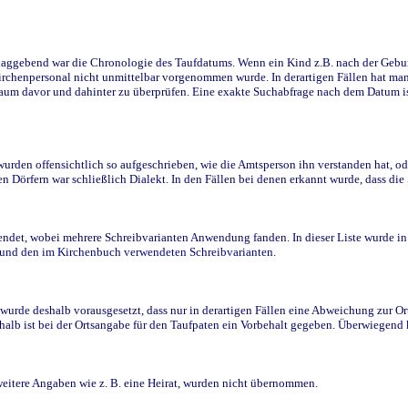
ggebend war die Chronologie des Taufdatums. Wenn ein Kind z.B. nach der Geburt 
rchenpersonal nicht unmittelbar vorgenommen wurde. In derartigen Fällen hat man d
raum davor und dahinter zu überprüfen. Eine exakte Suchabfrage nach dem Datum i
den offensichtlich so aufgeschrieben, wie die Amtsperson ihn verstanden hat, ode
n Dörfern war schließlich Dialekt. In den Fällen bei denen erkannt wurde, dass di
t, wobei mehrere Schreibvarianten Anwendung fanden. In dieser Liste wurde in de
n und den im Kirchenbuch verwendeten Schreibvarianten.
wurde deshalb vorausgesetzt, dass nur in derartigen Fällen eine Abweichung zur O
eshalb ist bei der Ortsangabe für den Taufpaten ein Vorbehalt gegeben. Überwiegen
weitere Angaben wie z. B. eine Heirat, wurden nicht übernommen.