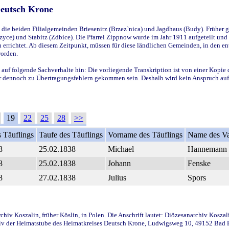
Deutsch Krone
ie beiden Filialgemeinden Briesenitz (Brzez`nica) und Jagdhaus (Budy). Früher g
yce) und Stabitz (Zdbice). Die Pfarrei Zippnow wurde im Jahr 1911 aufgeteilt und e
en errichtet. Ab diesem Zeitpunkt, müssen für diese ländlichen Gemeinden, in den
worden.
 auf folgende Sachverhalte hin: Die vorliegende Transkription ist von einer Kopie 
aber dennoch zu Übertragungsfehlern gekommen sein. Deshalb wird kein Anspruch auf 
19
22
25
28
>>
 Täuflings
Taufe des Täuflings
Vorname des Täuflings
Name des Va
8
25.02.1838
Michael
Hannemann
8
25.02.1838
Johann
Fenske
8
27.02.1838
Julius
Spors
iv Koszalin, früher Köslin, in Polen. Die Anschrift lautet: Diözesanarchiv Koszal
v der Heimatstube des Heimatkreises Deutsch Krone, Ludwigsweg 10, 49152 Bad Ess