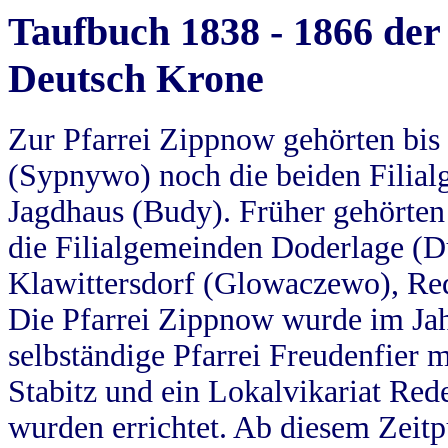
Taufbuch 1838 - 1866 der
Deutsch Krone
Zur Pfarrei Zippnow gehörten bi
(Sypnywo) noch die beiden Filial
Jagdhaus (Budy). Früher gehörten 
die Filialgemeinden Doderlage (D
Klawittersdorf (Glowaczewo), Red
Die Pfarrei Zippnow wurde im Jah
selbständige Pfarrei Freudenfier m
Stabitz und ein Lokalvikariat Red
wurden errichtet. Ab diesem Zeitp