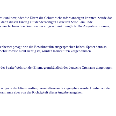
krank war, oder die Eltern die Geburt nicht sofort anzeigen konnten, wurde das
ann diesen Eintrag auf der derzeitigen aktuellen Seite - am Ende -
st aus technischen Gründen nur eingeschränkt möglich. Die Ausgabesortierung
r besser gesagt, wie die Bewohner ihn ausgesprochen haben. Später dann so
e Schreibweise nicht richtig ist, wurden Korrekturen vorgenommen.
r Spalte Wohnort der Eltern, grundsätzlich der deutsche Ortsname eingetragen.
rtsangabe der Eltern vorliegt, wenn diese auch angegeben wurde. Hierbei wurde
d kann man aber von der Richtigkeit dieser Angabe ausgehen.