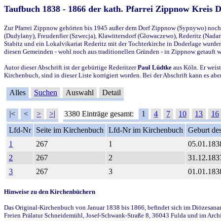
Taufbuch 1838 - 1866 der kath. Pfarrei Zippnow Kreis 
Zur Pfarrei Zippnow gehörten bis 1945 außer dem Dorf Zippnow (Sypnywo) noch d
(Dudylany), Freudenfier (Szwecja), Klawittersdorf (Glowaczewo), Rederitz (Nadarz
Stabitz und ein Lokalvikariat Rederitz mit der Tochterkirche in Doderlage wurd
diesen Gemeinden - wohl noch aus traditionellen Gründen - in Zippnow getauft 
Autor dieser Abschrift ist der gebürtige Rederitzer
Paul Lüdtke
aus Köln. Er weist
Kirchenbuch, sind in dieser Liste korrigiert worden. Bei der Abschrift kann es 
Alles
Suchen
Auswahl
Detail
|<
<
>
>|
3380 Einträge gesamt:
1
4
7
10
13
16
Lfd-Nr
Seite im Kirchenbuch
Lfd-Nr im Kirchenbuch
Geburt des
1
267
1
05.01.183
2
267
2
31.12.183
3
267
3
01.01.183
Hinweise zu den Kirchenbüchern
Das Original-Kirchenbuch von Januar 1838 bis 1866, befindet sich im Diözesanarch
Freien Prälatur Schneidemühl, Josef-Schwank-Straße 8, 36043 Fulda und im Archi