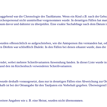
ggebend war die Chronologie des Taufdatums. Wenn ein Kind z.B. nach der Geburt 
rchenpersonal nicht unmittelbar vorgenommen wurde. In derartigen Fällen hat man d
raum davor und dahinter zu überprüfen. Eine exakte Suchabfrage nach dem Datum i
den offensichtlich so aufgeschrieben, wie die Amtsperson ihn verstanden hat, ode
n Dörfern war schließlich Dialekt. In den Fällen bei denen erkannt wurde, dass di
t, wobei mehrere Schreibvarianten Anwendung fanden. In dieser Liste wurde in de
n und den im Kirchenbuch verwendeten Schreibvarianten.
wurde deshalb vorausgesetzt, dass nur in derartigen Fällen eine Abweichung zur O
eshalb ist bei der Ortsangabe für den Taufpaten ein Vorbehalt gegeben. Überwiegen
weitere Angaben wie z. B. eine Heirat, wurden nicht übernommen.