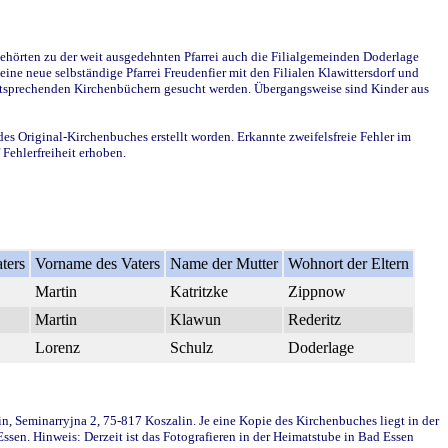
ehörten zu der weit ausgedehnten Pfarrei auch die Filialgemeinden Doderlage
ine neue selbständige Pfarrei Freudenfier mit den Filialen Klawittersdorf und
 entsprechenden Kirchenbüchern gesucht werden. Übergangsweise sind Kinder aus
des Original-Kirchenbuches erstellt worden. Erkannte zweifelsfreie Fehler im
Fehlerfreiheit erhoben.
ters
Vorname des Vaters
Name der Mutter
Wohnort der Eltern
Martin
Katritzke
Zippnow
Martin
Klawun
Rederitz
Lorenz
Schulz
Doderlage
in, Seminarryjna 2, 75-817 Koszalin. Je eine Kopie des Kirchenbuches liegt in der
en. Hinweis: Derzeit ist das Fotografieren in der Heimatstube in Bad Essen