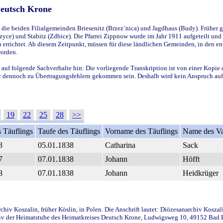
Deutsch Krone
ie beiden Filialgemeinden Briesenitz (Brzez`nica) und Jagdhaus (Budy). Früher g
yce) und Stabitz (Zdbice). Die Pfarrei Zippnow wurde im Jahr 1911 aufgeteilt und e
en errichtet. Ab diesem Zeitpunkt, müssen für diese ländlichen Gemeinden, in den
worden.
 auf folgende Sachverhalte hin: Die vorliegende Transkription ist von einer Kopie 
aber dennoch zu Übertragungsfehlern gekommen sein. Deshalb wird kein Anspruch auf 
19
22
25
28
>>
 Täuflings
Taufe des Täuflings
Vorname des Täuflings
Name des Va
8
05.01.1838
Catharina
Sack
7
07.01.1838
Johann
Höfft
8
07.01.1838
Johann
Heidkrüger
iv Koszalin, früher Köslin, in Polen. Die Anschrift lautet: Diözesanarchiv Koszal
v der Heimatstube des Heimatkreises Deutsch Krone, Ludwigsweg 10, 49152 Bad Ess