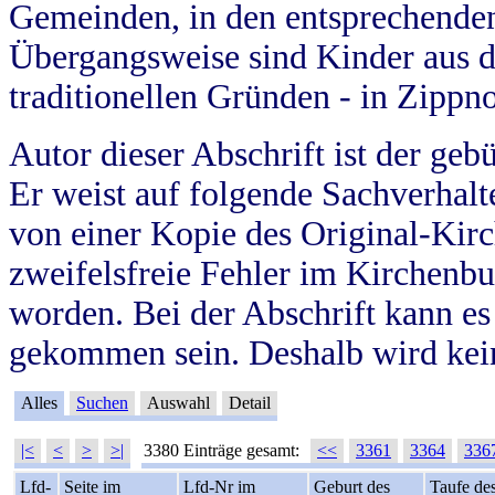
Gemeinden, in den entsprechende
Übergangsweise sind Kinder aus 
traditionellen Gründen - in Zippn
Autor dieser Abschrift ist der geb
Er weist auf folgende Sachverhalte
von einer Kopie des Original-Kirc
zweifelsfreie Fehler im Kirchenbuc
worden. Bei der Abschrift kann e
gekommen sein. Deshalb wird kein
Alles
Suchen
Auswahl
Detail
|<
<
>
>|
3380 Einträge gesamt:
<<
3361
3364
336
Lfd-
Seite im
Lfd-Nr im
Geburt des
Taufe de