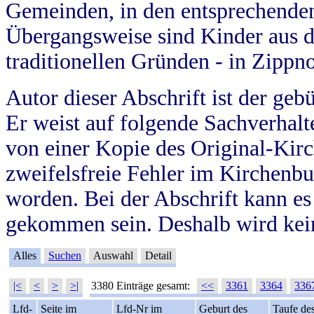
Gemeinden, in den entsprechende
Übergangsweise sind Kinder aus 
traditionellen Gründen - in Zippn
Autor dieser Abschrift ist der geb
Er weist auf folgende Sachverhalte
von einer Kopie des Original-Kirc
zweifelsfreie Fehler im Kirchenbuc
worden. Bei der Abschrift kann e
gekommen sein. Deshalb wird kein
Alles
Suchen
Auswahl
Detail
|<
<
>
>|
3380 Einträge gesamt:
<<
3361
3364
336
Lfd-
Seite im
Lfd-Nr im
Geburt des
Taufe de