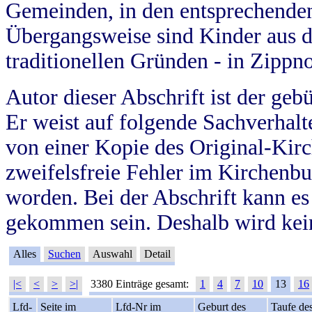
Gemeinden, in den entsprechende
Übergangsweise sind Kinder aus 
traditionellen Gründen - in Zippn
Autor dieser Abschrift ist der geb
Er weist auf folgende Sachverhalte
von einer Kopie des Original-Kirc
zweifelsfreie Fehler im Kirchenbuc
worden. Bei der Abschrift kann e
gekommen sein. Deshalb wird kein
Alles
Suchen
Auswahl
Detail
|<
<
>
>|
3380 Einträge gesamt:
1
4
7
10
13
16
Lfd-
Seite im
Lfd-Nr im
Geburt des
Taufe de