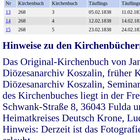
Nr
Kirchenbuch
Kirchenbuch
Täuflings
Täufling
13
268
3
05.02.1838
11.02.18
14
268
4
12.02.1838
14.02.18
15
268
5
23.02.1838
24.02.18
Hinweise zu den Kirchenbücher
Das Original-Kirchenbuch von Jan
Diözesanarchiv Koszalin, früher Kö
Diözesanarchiv Koszalin, Seminar
des Kirchenbuches liegt in der Fr
Schwank-Straße 8, 36043 Fulda u
Heimatkreises Deutsch Krone, Lu
Hinweis: Derzeit ist das Fotograf