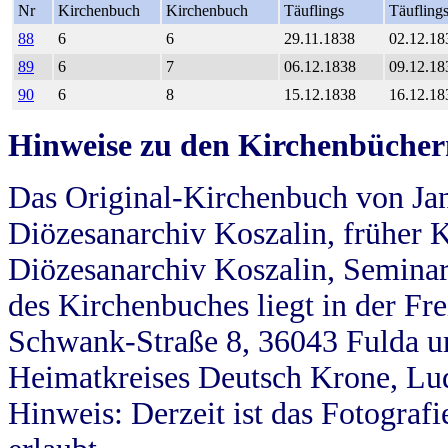
Nr
Kirchenbuch
Kirchenbuch
Täuflings
Täufling
88
6
6
29.11.1838
02.12.18
89
6
7
06.12.1838
09.12.18
90
6
8
15.12.1838
16.12.18
Hinweise zu den Kirchenbücher
Das Original-Kirchenbuch von Jan
Diözesanarchiv Koszalin, früher Kö
Diözesanarchiv Koszalin, Seminar
des Kirchenbuches liegt in der Fr
Schwank-Straße 8, 36043 Fulda u
Heimatkreises Deutsch Krone, Lu
Hinweis: Derzeit ist das Fotograf