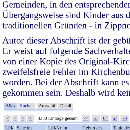
Gemeinden, in den entsprechende
Übergangsweise sind Kinder aus 
traditionellen Gründen - in Zippn
Autor dieser Abschrift ist der geb
Er weist auf folgende Sachverhalte
von einer Kopie des Original-Kirc
zweifelsfreie Fehler im Kirchenbuc
worden. Bei der Abschrift kann e
gekommen sein. Deshalb wird kein
Alles
Suchen
Auswahl
Detail
|<
<
>
>|
3380 Einträge gesamt:
<<
61
64
67
70
Lfd-
Seite im
Lfd-Nr im
Geburt des
Taufe de