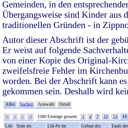
Gemeinden, in den entsprechende
Übergangsweise sind Kinder aus 
traditionellen Gründen - in Zippn
Autor dieser Abschrift ist der geb
Er weist auf folgende Sachverhalte
von einer Kopie des Original-Kirc
zweifelsfreie Fehler im Kirchenbuc
worden. Bei der Abschrift kann e
gekommen sein. Deshalb wird kein
Alles
Suchen
Auswahl
Detail
|<
<
>
>|
3380 Einträge gesamt:
1
4
7
10
13
16
Lfd-
Seite im
Lfd-Nr im
Geburt des
Taufe de