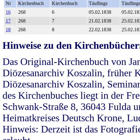
Nr
Kirchenbuch
Kirchenbuch
Täuflings
Täufling
16
268
6
05.02.1838
05.02.18
17
268
7
21.02.1838
25.02.18
18
268
8
22.02.1838
25.02.18
Hinweise zu den Kirchenbücher
Das Original-Kirchenbuch von Jan
Diözesanarchiv Koszalin, früher Kö
Diözesanarchiv Koszalin, Seminar
des Kirchenbuches liegt in der Fr
Schwank-Straße 8, 36043 Fulda u
Heimatkreises Deutsch Krone, Lu
Hinweis: Derzeit ist das Fotograf