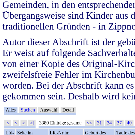
Gemeinden, in den entsprechende
Übergangsweise sind Kinder aus 
traditionellen Gründen - in Zippn
Autor dieser Abschrift ist der geb
Er weist auf folgende Sachverhalte
von einer Kopie des Original-Kirc
zweifelsfreie Fehler im Kirchenbuc
worden. Bei der Abschrift kann e
gekommen sein. Deshalb wird kein
Alles
Suchen
Auswahl
Detail
|<
<
>
>|
3380 Einträge gesamt:
<<
31
34
37
40
Lfd-
Seite im
Lfd-Nr im
Geburt des
Taufe des