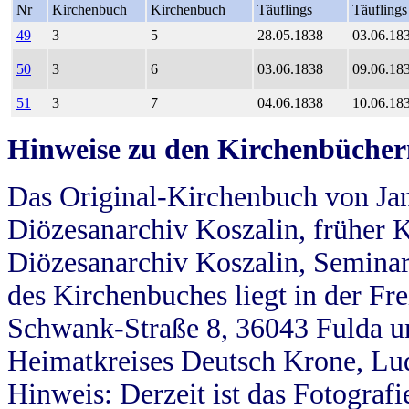
Nr
Kirchenbuch
Kirchenbuch
Täuflings
Täuflings
49
3
5
28.05.1838
03.06.18
50
3
6
03.06.1838
09.06.18
51
3
7
04.06.1838
10.06.18
Hinweise zu den Kirchenbücher
Das Original-Kirchenbuch von Jan
Diözesanarchiv Koszalin, früher Kö
Diözesanarchiv Koszalin, Seminar
des Kirchenbuches liegt in der Fr
Schwank-Straße 8, 36043 Fulda u
Heimatkreises Deutsch Krone, Lu
Hinweis: Derzeit ist das Fotograf