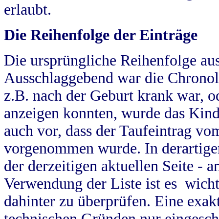
erlaubt.
Die Reihenfolge der Einträge
Die ursprüngliche Reihenfolge au
Ausschlaggebend war die Chronol
z.B. nach der Geburt krank war, od
anzeigen konnten, wurde das Kind
auch vor, dass der Taufeintrag vo
vorgenommen wurde. In derartigen
der derzeitigen aktuellen Seite -
Verwendung der Liste ist es wich
dahinter zu überprüfen. Eine exa
technischen Gründen nur eingesch