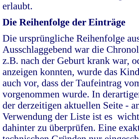
erlaubt.
Die Reihenfolge der Einträge
Die ursprüngliche Reihenfolge au
Ausschlaggebend war die Chronol
z.B. nach der Geburt krank war, od
anzeigen konnten, wurde das Kind
auch vor, dass der Taufeintrag vo
vorgenommen wurde. In derartigen
der derzeitigen aktuellen Seite -
Verwendung der Liste ist es wich
dahinter zu überprüfen. Eine exa
technischen Gründen nur eingesch