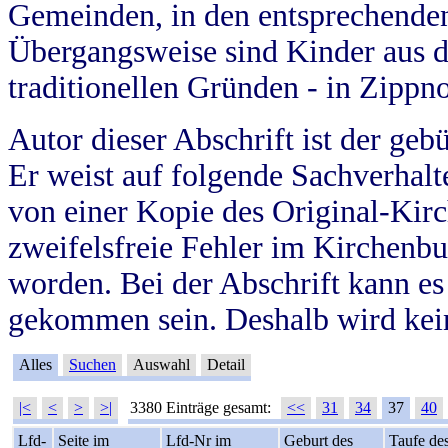
Gemeinden, in den entsprechende
Übergangsweise sind Kinder aus 
traditionellen Gründen - in Zippn
Autor dieser Abschrift ist der geb
Er weist auf folgende Sachverhalte
von einer Kopie des Original-Kirc
zweifelsfreie Fehler im Kirchenbuc
worden. Bei der Abschrift kann e
gekommen sein. Deshalb wird kein
Alles
Suchen
Auswahl
Detail
|<
<
>
>|
3380 Einträge gesamt:
<<
31
34
37
40
Lfd-
Seite im
Lfd-Nr im
Geburt des
Taufe de