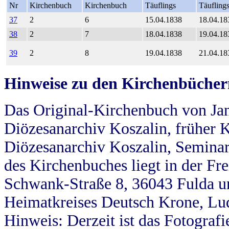
Nr
Kirchenbuch
Kirchenbuch
Täuflings
Täufling
37
2
6
15.04.1838
18.04.18
38
2
7
18.04.1838
19.04.18
39
2
8
19.04.1838
21.04.18
Hinweise zu den Kirchenbücher
Das Original-Kirchenbuch von Jan
Diözesanarchiv Koszalin, früher Kö
Diözesanarchiv Koszalin, Seminar
des Kirchenbuches liegt in der Fr
Schwank-Straße 8, 36043 Fulda u
Heimatkreises Deutsch Krone, Lu
Hinweis: Derzeit ist das Fotograf