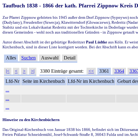
Taufbuch 1838 - 1866 der kath. Pfarrei Zippnow Kreis 
Zur Pfarrei Zippnow gehörten bis 1945 außer dem Dorf Zippnow (Sypnywo) noch d
(Dudylany), Freudenfier (Szwecja), Klawittersdorf (Glowaczewo), Rederitz (Nadarz
Stabitz und ein Lokalvikariat Rederitz mit der Tochterkirche in Doderlage wurd
diesen Gemeinden - wohl noch aus traditionellen Gründen - in Zippnow getauft 
Autor dieser Abschrift ist der gebürtige Rederitzer
Paul Lüdtke
aus Köln. Er weist
Kirchenbuch, sind in dieser Liste korrigiert worden. Bei der Abschrift kann es 
Alles
Suchen
Auswahl
Detail
|<
<
>
>|
3380 Einträge gesamt:
<<
3361
3364
336
Lfd-Nr
Seite im Kirchenbuch
Lfd-Nr im Kirchenbuch
Geburt des
...
...
...
Hinweise zu den Kirchenbüchern
Das Original-Kirchenbuch von Januar 1838 bis 1866, befindet sich im Diözesanarch
Freien Prälatur Schneidemühl, Josef-Schwank-Straße 8, 36043 Fulda und im Archi