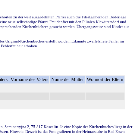
ehörten zu der weit ausgedehnten Pfarrei auch die Filialgemeinden Doderlage
ine neue selbständige Pfarrei Freudenfier mit den Filialen Klawittersdorf und
 entsprechenden Kirchenbüchern gesucht werden. Übergangsweise sind Kinder aus
des Original-Kirchenbuches erstellt worden. Erkannte zweifelsfreie Fehler im
Fehlerfreiheit erhoben.
ters
Vorname des Vaters
Name der Mutter
Wohnort der Eltern
in, Seminarryjna 2, 75-817 Koszalin. Je eine Kopie des Kirchenbuches liegt in der
en. Hinweis: Derzeit ist das Fotografieren in der Heimatstube in Bad Essen