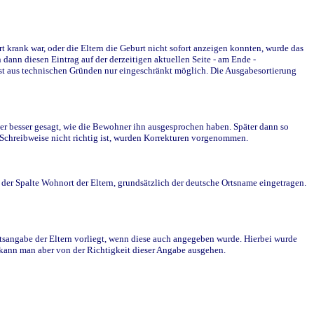
krank war, oder die Eltern die Geburt nicht sofort anzeigen konnten, wurde das
ann diesen Eintrag auf der derzeitigen aktuellen Seite - am Ende -
st aus technischen Gründen nur eingeschränkt möglich. Die Ausgabesortierung
r besser gesagt, wie die Bewohner ihn ausgesprochen haben. Später dann so
e Schreibweise nicht richtig ist, wurden Korrekturen vorgenommen.
r Spalte Wohnort der Eltern, grundsätzlich der deutsche Ortsname eingetragen.
rtsangabe der Eltern vorliegt, wenn diese auch angegeben wurde. Hierbei wurde
d kann man aber von der Richtigkeit dieser Angabe ausgehen.