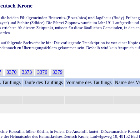
Deutsch Krone
ie beiden Filialgemeinden Briesenitz (Brzez`nica) und Jagdhaus (Budy). Früher g
yce) und Stabitz (Zdbice). Die Pfarrei Zippnow wurde im Jahr 1911 aufgeteilt und e
en errichtet. Ab diesem Zeitpunkt, müssen für diese ländlichen Gemeinden, in den
worden.
 auf folgende Sachverhalte hin: Die vorliegende Transkription ist von einer Kopie 
aber dennoch zu Übertragungsfehlern gekommen sein. Deshalb wird kein Anspruch auf 
7
3370
3373
3376
3379
 Täuflings
Taufe des Täuflings
Vorname des Täuflings
Name des Va
iv Koszalin, früher Köslin, in Polen. Die Anschrift lautet: Diözesanarchiv Koszal
v der Heimatstube des Heimatkreises Deutsch Krone, Ludwigsweg 10, 49152 Bad Ess