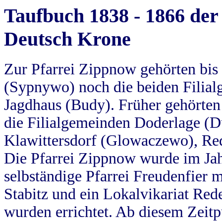
Taufbuch 1838 - 1866 der
Deutsch Krone
Zur Pfarrei Zippnow gehörten bi
(Sypnywo) noch die beiden Filial
Jagdhaus (Budy). Früher gehörten 
die Filialgemeinden Doderlage (D
Klawittersdorf (Glowaczewo), Red
Die Pfarrei Zippnow wurde im Jah
selbständige Pfarrei Freudenfier m
Stabitz und ein Lokalvikariat Red
wurden errichtet. Ab diesem Zeitp