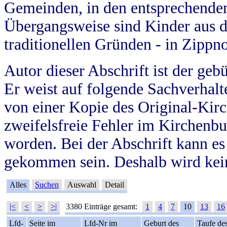
Gemeinden, in den entsprechende
Übergangsweise sind Kinder aus 
traditionellen Gründen - in Zippn
Autor dieser Abschrift ist der geb
Er weist auf folgende Sachverhalte
von einer Kopie des Original-Kirc
zweifelsfreie Fehler im Kirchenbuc
worden. Bei der Abschrift kann e
gekommen sein. Deshalb wird kein
Alles
Suchen
Auswahl
Detail
|<
<
>
>|
3380 Einträge gesamt:
1
4
7
10
13
16
Lfd-
Seite im
Lfd-Nr im
Geburt des
Taufe de