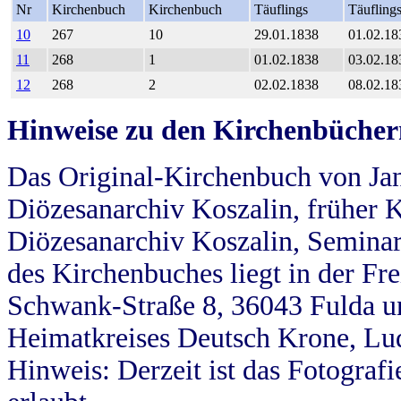
Nr
Kirchenbuch
Kirchenbuch
Täuflings
Täufling
10
267
10
29.01.1838
01.02.18
11
268
1
01.02.1838
03.02.18
12
268
2
02.02.1838
08.02.18
Hinweise zu den Kirchenbücher
Das Original-Kirchenbuch von Jan
Diözesanarchiv Koszalin, früher Kö
Diözesanarchiv Koszalin, Seminar
des Kirchenbuches liegt in der Fr
Schwank-Straße 8, 36043 Fulda u
Heimatkreises Deutsch Krone, Lu
Hinweis: Derzeit ist das Fotograf