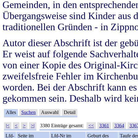
Gemeinden, in den entsprechende
Übergangsweise sind Kinder aus 
traditionellen Gründen - in Zippn
Autor dieser Abschrift ist der geb
Er weist auf folgende Sachverhalte
von einer Kopie des Original-Kirc
zweifelsfreie Fehler im Kirchenbuc
worden. Bei der Abschrift kann e
gekommen sein. Deshalb wird kein
Alles
Suchen
Auswahl
Detail
|<
<
>
>|
3380 Einträge gesamt:
<<
3361
3364
336
Lfd-
Seite im
Lfd-Nr im
Geburt des
Taufe de