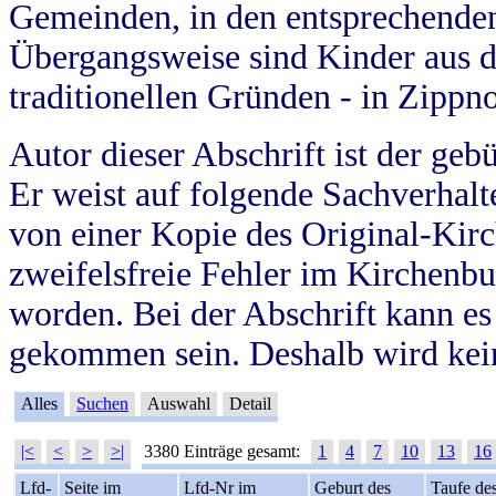
Gemeinden, in den entsprechende
Übergangsweise sind Kinder aus 
traditionellen Gründen - in Zippn
Autor dieser Abschrift ist der geb
Er weist auf folgende Sachverhalte
von einer Kopie des Original-Kirc
zweifelsfreie Fehler im Kirchenbuc
worden. Bei der Abschrift kann e
gekommen sein. Deshalb wird kein
Alles
Suchen
Auswahl
Detail
|<
<
>
>|
3380 Einträge gesamt:
1
4
7
10
13
16
Lfd-
Seite im
Lfd-Nr im
Geburt des
Taufe de