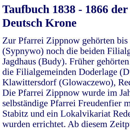
Taufbuch 1838 - 1866 der
Deutsch Krone
Zur Pfarrei Zippnow gehörten bi
(Sypnywo) noch die beiden Filial
Jagdhaus (Budy). Früher gehörten 
die Filialgemeinden Doderlage (D
Klawittersdorf (Glowaczewo), Red
Die Pfarrei Zippnow wurde im Jah
selbständige Pfarrei Freudenfier m
Stabitz und ein Lokalvikariat Red
wurden errichtet. Ab diesem Zeitp