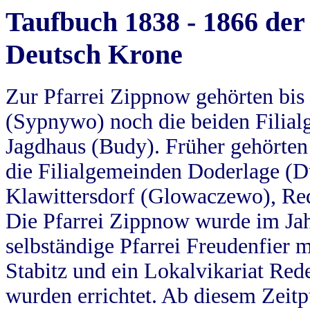
Taufbuch 1838 - 1866 der
Deutsch Krone
Zur Pfarrei Zippnow gehörten bi
(Sypnywo) noch die beiden Filial
Jagdhaus (Budy). Früher gehörten 
die Filialgemeinden Doderlage (D
Klawittersdorf (Glowaczewo), Red
Die Pfarrei Zippnow wurde im Jah
selbständige Pfarrei Freudenfier m
Stabitz und ein Lokalvikariat Red
wurden errichtet. Ab diesem Zeitp