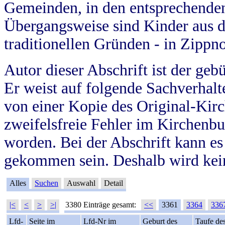
Gemeinden, in den entsprechende
Übergangsweise sind Kinder aus 
traditionellen Gründen - in Zippn
Autor dieser Abschrift ist der geb
Er weist auf folgende Sachverhalte
von einer Kopie des Original-Kirc
zweifelsfreie Fehler im Kirchenbuc
worden. Bei der Abschrift kann e
gekommen sein. Deshalb wird kein
Alles
Suchen
Auswahl
Detail
|<
<
>
>|
3380 Einträge gesamt:
<<
3361
3364
336
Lfd-
Seite im
Lfd-Nr im
Geburt des
Taufe de