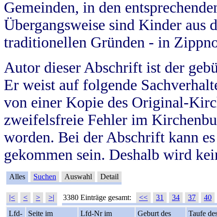
Gemeinden, in den entsprechende
Übergangsweise sind Kinder aus 
traditionellen Gründen - in Zippn
Autor dieser Abschrift ist der geb
Er weist auf folgende Sachverhalte
von einer Kopie des Original-Kirc
zweifelsfreie Fehler im Kirchenbuc
worden. Bei der Abschrift kann e
gekommen sein. Deshalb wird kein
Alles
Suchen
Auswahl
Detail
|<
<
>
>|
3380 Einträge gesamt:
<<
31
34
37
40
Lfd-
Seite im
Lfd-Nr im
Geburt des
Taufe de