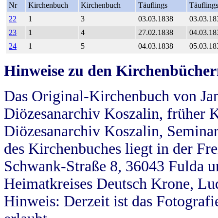
Nr
Kirchenbuch
Kirchenbuch
Täuflings
Täufling
22
1
3
03.03.1838
03.03.18
23
1
4
27.02.1838
04.03.18
24
1
5
04.03.1838
05.03.18
Hinweise zu den Kirchenbücher
Das Original-Kirchenbuch von Jan
Diözesanarchiv Koszalin, früher Kö
Diözesanarchiv Koszalin, Seminar
des Kirchenbuches liegt in der Fr
Schwank-Straße 8, 36043 Fulda u
Heimatkreises Deutsch Krone, Lu
Hinweis: Derzeit ist das Fotograf