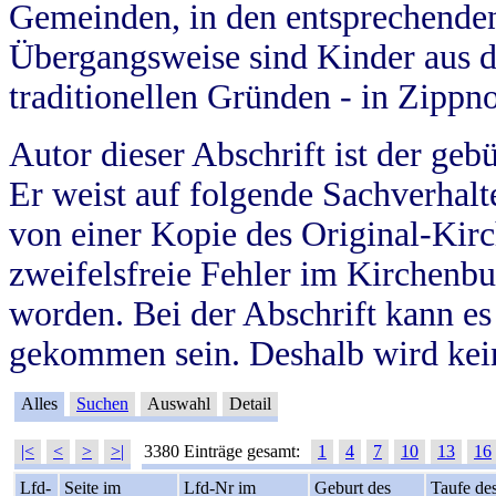
Gemeinden, in den entsprechende
Übergangsweise sind Kinder aus 
traditionellen Gründen - in Zippn
Autor dieser Abschrift ist der geb
Er weist auf folgende Sachverhalte
von einer Kopie des Original-Kirc
zweifelsfreie Fehler im Kirchenbuc
worden. Bei der Abschrift kann e
gekommen sein. Deshalb wird kein
Alles
Suchen
Auswahl
Detail
|<
<
>
>|
3380 Einträge gesamt:
1
4
7
10
13
16
Lfd-
Seite im
Lfd-Nr im
Geburt des
Taufe de