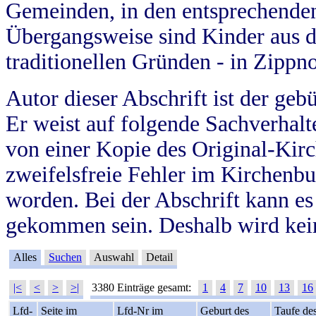
Gemeinden, in den entsprechende
Übergangsweise sind Kinder aus 
traditionellen Gründen - in Zippn
Autor dieser Abschrift ist der geb
Er weist auf folgende Sachverhalte
von einer Kopie des Original-Kirc
zweifelsfreie Fehler im Kirchenbuc
worden. Bei der Abschrift kann e
gekommen sein. Deshalb wird kein
Alles
Suchen
Auswahl
Detail
|<
<
>
>|
3380 Einträge gesamt:
1
4
7
10
13
16
Lfd-
Seite im
Lfd-Nr im
Geburt des
Taufe de