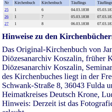
Nr
Kirchenbuch
Kirchenbuch
Täuflings
Täufling
25
1
6
04.03.1838
05.03.18
26
1
7
05.03.1838
07.03.18
27
1
8
06.03.1838
07.03.18
Hinweise zu den Kirchenbücher
Das Original-Kirchenbuch von Jan
Diözesanarchiv Koszalin, früher Kö
Diözesanarchiv Koszalin, Seminar
des Kirchenbuches liegt in der Fr
Schwank-Straße 8, 36043 Fulda u
Heimatkreises Deutsch Krone, Lu
Hinweis: Derzeit ist das Fotograf