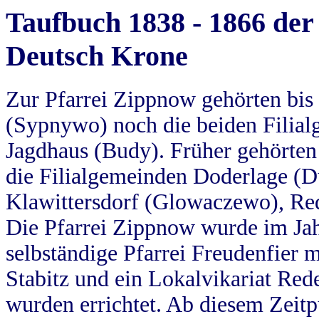
Taufbuch 1838 - 1866 der
Deutsch Krone
Zur Pfarrei Zippnow gehörten bi
(Sypnywo) noch die beiden Filial
Jagdhaus (Budy). Früher gehörten 
die Filialgemeinden Doderlage (D
Klawittersdorf (Glowaczewo), Red
Die Pfarrei Zippnow wurde im Jah
selbständige Pfarrei Freudenfier m
Stabitz und ein Lokalvikariat Red
wurden errichtet. Ab diesem Zeitp