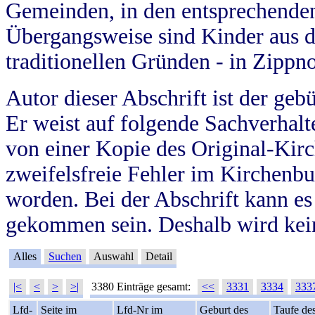
Gemeinden, in den entsprechende
Übergangsweise sind Kinder aus 
traditionellen Gründen - in Zippn
Autor dieser Abschrift ist der geb
Er weist auf folgende Sachverhalte
von einer Kopie des Original-Kirc
zweifelsfreie Fehler im Kirchenbuc
worden. Bei der Abschrift kann e
gekommen sein. Deshalb wird kein
Alles
Suchen
Auswahl
Detail
|<
<
>
>|
3380 Einträge gesamt:
<<
3331
3334
333
Lfd-
Seite im
Lfd-Nr im
Geburt des
Taufe de