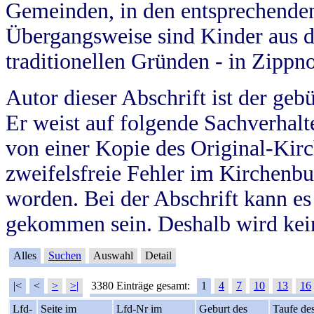
Gemeinden, in den entsprechende
Übergangsweise sind Kinder aus 
traditionellen Gründen - in Zippn
Autor dieser Abschrift ist der geb
Er weist auf folgende Sachverhalte
von einer Kopie des Original-Kirc
zweifelsfreie Fehler im Kirchenbuc
worden. Bei der Abschrift kann e
gekommen sein. Deshalb wird kein
Alles
Suchen
Auswahl
Detail
|<
<
>
>|
3380 Einträge gesamt:
1
4
7
10
13
16
Lfd-
Seite im
Lfd-Nr im
Geburt des
Taufe de