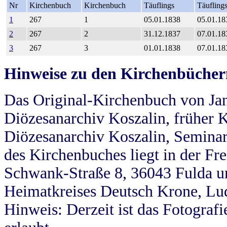
Nr
Kirchenbuch
Kirchenbuch
Täuflings
Täufling
1
267
1
05.01.1838
05.01.18
2
267
2
31.12.1837
07.01.18
3
267
3
01.01.1838
07.01.18
Hinweise zu den Kirchenbücher
Das Original-Kirchenbuch von Jan
Diözesanarchiv Koszalin, früher Kö
Diözesanarchiv Koszalin, Seminar
des Kirchenbuches liegt in der Fr
Schwank-Straße 8, 36043 Fulda u
Heimatkreises Deutsch Krone, Lu
Hinweis: Derzeit ist das Fotograf