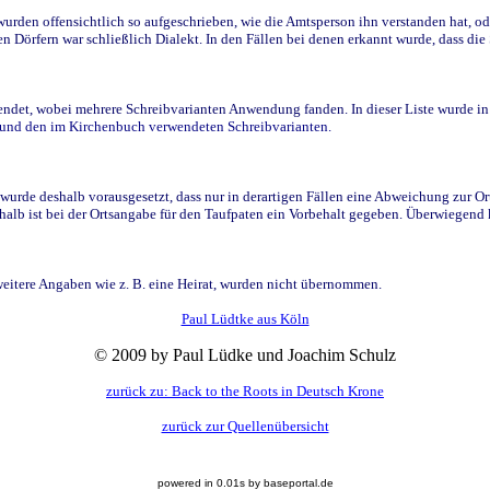
den offensichtlich so aufgeschrieben, wie die Amtsperson ihn verstanden hat, ode
n Dörfern war schließlich Dialekt. In den Fällen bei denen erkannt wurde, dass di
t, wobei mehrere Schreibvarianten Anwendung fanden. In dieser Liste wurde in de
n und den im Kirchenbuch verwendeten Schreibvarianten.
wurde deshalb vorausgesetzt, dass nur in derartigen Fällen eine Abweichung zur O
eshalb ist bei der Ortsangabe für den Taufpaten ein Vorbehalt gegeben. Überwiegen
weitere Angaben wie z. B. eine Heirat, wurden nicht übernommen.
Paul Lüdtke aus Köln
© 2009 by Paul Lüdke und Joachim Schulz
zurück zu: Back to the Roots in Deutsch Krone
zurück zur Quellenübersicht
powered in 0.01s by baseportal.de