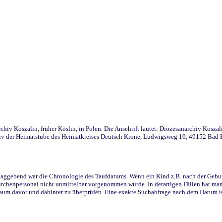
iv Koszalin, früher Köslin, in Polen. Die Anschrift lautet: Diözesanarchiv Koszal
v der Heimatstube des Heimatkreises Deutsch Krone, Ludwigsweg 10, 49152 Bad Ess
ggebend war die Chronologie des Taufdatums. Wenn ein Kind z.B. nach der Geburt 
rchenpersonal nicht unmittelbar vorgenommen wurde. In derartigen Fällen hat man d
raum davor und dahinter zu überprüfen. Eine exakte Suchabfrage nach dem Datum i