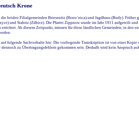
Deutsch Krone
ie beiden Filialgemeinden Briesenitz (Brzez`nica) und Jagdhaus (Budy). Früher g
yce) und Stabitz (Zdbice). Die Pfarrei Zippnow wurde im Jahr 1911 aufgeteilt und e
en errichtet. Ab diesem Zeitpunkt, müssen für diese ländlichen Gemeinden, in den
worden.
 auf folgende Sachverhalte hin: Die vorliegende Transkription ist von einer Kopie 
aber dennoch zu Übertragungsfehlern gekommen sein. Deshalb wird kein Anspruch auf 