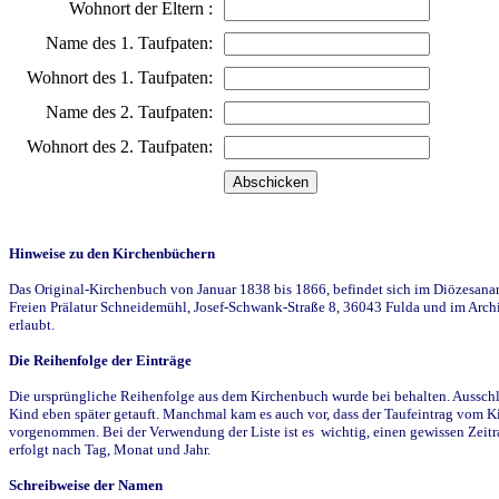
Wohnort der Eltern :
Name des 1. Taufpaten:
Wohnort des 1. Taufpaten:
Name des 2. Taufpaten:
Wohnort des 2. Taufpaten:
Hinweise zu den Kirchenbüchern
Das Original-Kirchenbuch von Januar 1838 bis 1866, befindet sich im Diözesanarch
Freien Prälatur Schneidemühl, Josef-Schwank-Straße 8, 36043 Fulda und im Archi
erlaubt.
Die Reihenfolge der Einträge
Die ursprüngliche Reihenfolge aus dem Kirchenbuch wurde bei behalten. Ausschla
Kind eben später getauft. Manchmal kam es auch vor, dass der Taufeintrag vom Ki
vorgenommen. Bei der Verwendung der Liste ist es wichtig, einen gewissen Zeit
erfolgt nach Tag, Monat und Jahr.
Schreibweise der Namen