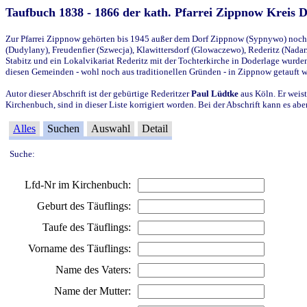
Taufbuch 1838 - 1866 der kath. Pfarrei Zippnow Kreis 
Zur Pfarrei Zippnow gehörten bis 1945 außer dem Dorf Zippnow (Sypnywo) noch d
(Dudylany), Freudenfier (Szwecja), Klawittersdorf (Glowaczewo), Rederitz (Nadarz
Stabitz und ein Lokalvikariat Rederitz mit der Tochterkirche in Doderlage wurd
diesen Gemeinden - wohl noch aus traditionellen Gründen - in Zippnow getauft 
Autor dieser Abschrift ist der gebürtige Rederitzer
Paul Lüdtke
aus Köln. Er weist
Kirchenbuch, sind in dieser Liste korrigiert worden. Bei der Abschrift kann es 
Alles
Suchen
Auswahl
Detail
Suche:
Lfd-Nr im Kirchenbuch:
Geburt des Täuflings:
Taufe des Täuflings:
Vorname des Täuflings:
Name des Vaters:
Name der Mutter: