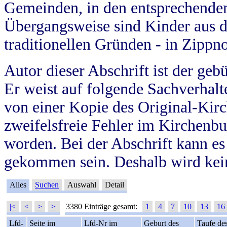
Gemeinden, in den entsprechende
Übergangsweise sind Kinder aus 
traditionellen Gründen - in Zippn
Autor dieser Abschrift ist der geb
Er weist auf folgende Sachverhalte
von einer Kopie des Original-Kirc
zweifelsfreie Fehler im Kirchenbuc
worden. Bei der Abschrift kann e
gekommen sein. Deshalb wird kein
Alles
Suchen
Auswahl
Detail
|<
<
>
>|
3380 Einträge gesamt:
1
4
7
10
13
16
Lfd-
Seite im
Lfd-Nr im
Geburt des
Taufe de