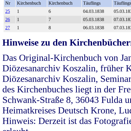
Nr
Kirchenbuch
Kirchenbuch
Täuflings
Täufling
25
1
6
04.03.1838
05.03.18
26
1
7
05.03.1838
07.03.18
27
1
8
06.03.1838
07.03.18
Hinweise zu den Kirchenbücher
Das Original-Kirchenbuch von Jan
Diözesanarchiv Koszalin, früher Kö
Diözesanarchiv Koszalin, Seminar
des Kirchenbuches liegt in der Fr
Schwank-Straße 8, 36043 Fulda u
Heimatkreises Deutsch Krone, Lu
Hinweis: Derzeit ist das Fotograf