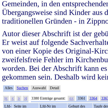
Gemeinden, in den entsprechende
Übergangsweise sind Kinder aus 
traditionellen Gründen - in Zippn
Autor dieser Abschrift ist der geb
Er weist auf folgende Sachverhalte
von einer Kopie des Original-Kirc
zweifelsfreie Fehler im Kirchenbuc
worden. Bei der Abschrift kann e
gekommen sein. Deshalb wird kein
Alles
Suchen
Auswahl
Detail
|<
<
>
>|
3380 Einträge gesamt:
<<
3361
3364
336
Lfd-
Seite im
Lfd-Nr im
Geburt des
Taufe de