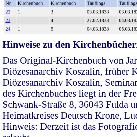
Nr
Kirchenbuch
Kirchenbuch
Täuflings
Täufling
22
1
3
03.03.1838
03.03.18
23
1
4
27.02.1838
04.03.18
24
1
5
04.03.1838
05.03.18
Hinweise zu den Kirchenbücher
Das Original-Kirchenbuch von Jan
Diözesanarchiv Koszalin, früher Kö
Diözesanarchiv Koszalin, Seminar
des Kirchenbuches liegt in der Fr
Schwank-Straße 8, 36043 Fulda u
Heimatkreises Deutsch Krone, Lu
Hinweis: Derzeit ist das Fotograf