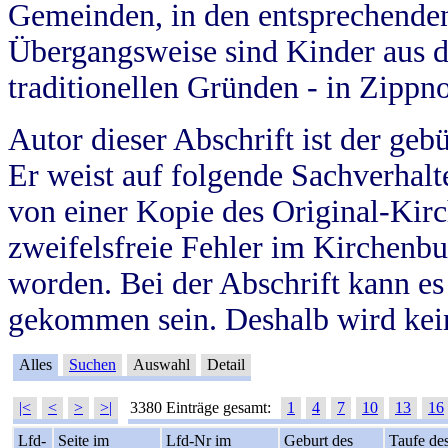
Gemeinden, in den entsprechende
Übergangsweise sind Kinder aus 
traditionellen Gründen - in Zippn
Autor dieser Abschrift ist der geb
Er weist auf folgende Sachverhalte
von einer Kopie des Original-Kirc
zweifelsfreie Fehler im Kirchenbuc
worden. Bei der Abschrift kann e
gekommen sein. Deshalb wird kein
Alles
Suchen
Auswahl
Detail
|<
<
>
>|
3380 Einträge gesamt:
1
4
7
10
13
16
Lfd-
Seite im
Lfd-Nr im
Geburt des
Taufe de