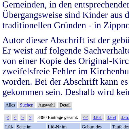
Gemeinden, in den entsprechende
Übergangsweise sind Kinder aus 
traditionellen Gründen - in Zippn
Autor dieser Abschrift ist der geb
Er weist auf folgende Sachverhalte
von einer Kopie des Original-Kirc
zweifelsfreie Fehler im Kirchenbuc
worden. Bei der Abschrift kann e
gekommen sein. Deshalb wird kein
Alles
Suchen
Auswahl
Detail
|<
<
>
>|
3380 Einträge gesamt:
<<
3361
3364
336
Lfd-
Seite im
Lfd-Nr im
Geburt des
Taufe de