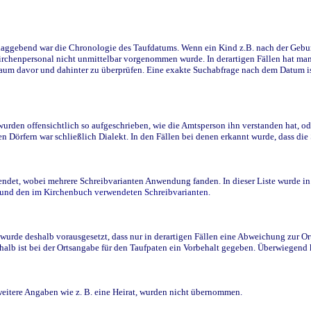
ggebend war die Chronologie des Taufdatums. Wenn ein Kind z.B. nach der Geburt 
rchenpersonal nicht unmittelbar vorgenommen wurde. In derartigen Fällen hat man d
raum davor und dahinter zu überprüfen. Eine exakte Suchabfrage nach dem Datum i
den offensichtlich so aufgeschrieben, wie die Amtsperson ihn verstanden hat, ode
n Dörfern war schließlich Dialekt. In den Fällen bei denen erkannt wurde, dass di
t, wobei mehrere Schreibvarianten Anwendung fanden. In dieser Liste wurde in de
n und den im Kirchenbuch verwendeten Schreibvarianten.
wurde deshalb vorausgesetzt, dass nur in derartigen Fällen eine Abweichung zur O
eshalb ist bei der Ortsangabe für den Taufpaten ein Vorbehalt gegeben. Überwiegen
weitere Angaben wie z. B. eine Heirat, wurden nicht übernommen.