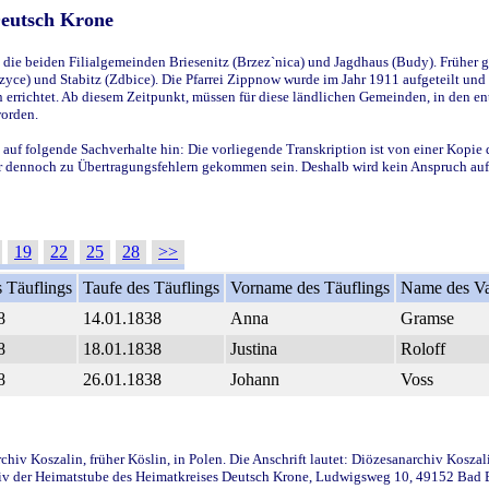
Deutsch Krone
ie beiden Filialgemeinden Briesenitz (Brzez`nica) und Jagdhaus (Budy). Früher g
yce) und Stabitz (Zdbice). Die Pfarrei Zippnow wurde im Jahr 1911 aufgeteilt und e
en errichtet. Ab diesem Zeitpunkt, müssen für diese ländlichen Gemeinden, in den
worden.
 auf folgende Sachverhalte hin: Die vorliegende Transkription ist von einer Kopie 
aber dennoch zu Übertragungsfehlern gekommen sein. Deshalb wird kein Anspruch auf 
19
22
25
28
>>
 Täuflings
Taufe des Täuflings
Vorname des Täuflings
Name des Va
8
14.01.1838
Anna
Gramse
8
18.01.1838
Justina
Roloff
8
26.01.1838
Johann
Voss
iv Koszalin, früher Köslin, in Polen. Die Anschrift lautet: Diözesanarchiv Koszal
v der Heimatstube des Heimatkreises Deutsch Krone, Ludwigsweg 10, 49152 Bad Ess