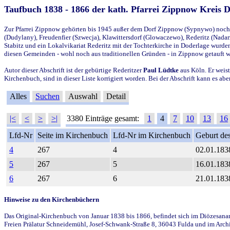
Taufbuch 1838 - 1866 der kath. Pfarrei Zippnow Kreis 
Zur Pfarrei Zippnow gehörten bis 1945 außer dem Dorf Zippnow (Sypnywo) noch d
(Dudylany), Freudenfier (Szwecja), Klawittersdorf (Glowaczewo), Rederitz (Nadarz
Stabitz und ein Lokalvikariat Rederitz mit der Tochterkirche in Doderlage wurd
diesen Gemeinden - wohl noch aus traditionellen Gründen - in Zippnow getauft 
Autor dieser Abschrift ist der gebürtige Rederitzer
Paul Lüdtke
aus Köln. Er weist
Kirchenbuch, sind in dieser Liste korrigiert worden. Bei der Abschrift kann es 
Alles
Suchen
Auswahl
Detail
|<
<
>
>|
3380 Einträge gesamt:
1
4
7
10
13
16
Lfd-Nr
Seite im Kirchenbuch
Lfd-Nr im Kirchenbuch
Geburt des
4
267
4
02.01.183
5
267
5
16.01.183
6
267
6
21.01.183
Hinweise zu den Kirchenbüchern
Das Original-Kirchenbuch von Januar 1838 bis 1866, befindet sich im Diözesanarch
Freien Prälatur Schneidemühl, Josef-Schwank-Straße 8, 36043 Fulda und im Archi