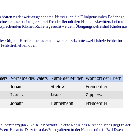
ehörten zu der weit ausgedehnten Pfarrei auch die Filialgemeinden Doderlage
ine neue selbständige Pfarrei Freudenfier mit den Filialen Klawittersdorf und
 entsprechenden Kirchenbüchern gesucht werden. Übergangsweise sind Kinder aus
des Original-Kirchenbuches erstellt worden. Erkannte zweifelsfreie Fehler im
Fehlerfreiheit erhoben.
ters
Vorname des Vaters
Name der Mutter
Wohnort der Eltern
Johann
Strelow
Freudenfier
Lorenz
Jaster
Zippnow
Johann
Hannemann
Freudenfier
in, Seminarryjna 2, 75-817 Koszalin. Je eine Kopie des Kirchenbuches liegt in der
en. Hinweis: Derzeit ist das Fotografieren in der Heimatstube in Bad Essen