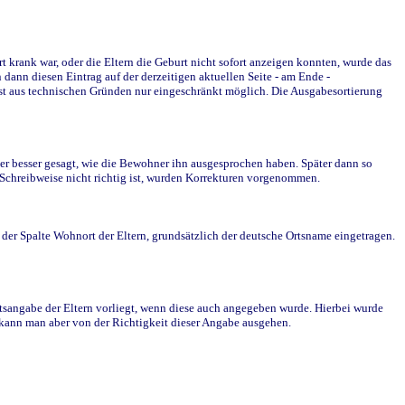
krank war, oder die Eltern die Geburt nicht sofort anzeigen konnten, wurde das
ann diesen Eintrag auf der derzeitigen aktuellen Seite - am Ende -
st aus technischen Gründen nur eingeschränkt möglich. Die Ausgabesortierung
r besser gesagt, wie die Bewohner ihn ausgesprochen haben. Später dann so
e Schreibweise nicht richtig ist, wurden Korrekturen vorgenommen.
r Spalte Wohnort der Eltern, grundsätzlich der deutsche Ortsname eingetragen.
rtsangabe der Eltern vorliegt, wenn diese auch angegeben wurde. Hierbei wurde
d kann man aber von der Richtigkeit dieser Angabe ausgehen.