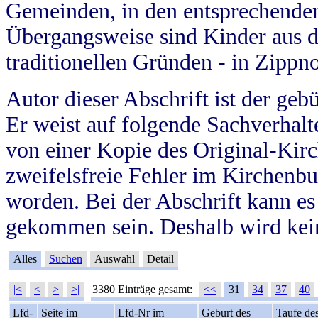
Gemeinden, in den entsprechende
Übergangsweise sind Kinder aus 
traditionellen Gründen - in Zippn
Autor dieser Abschrift ist der geb
Er weist auf folgende Sachverhalte
von einer Kopie des Original-Kirc
zweifelsfreie Fehler im Kirchenbuc
worden. Bei der Abschrift kann e
gekommen sein. Deshalb wird kein
Alles
Suchen
Auswahl
Detail
|<
<
>
>|
3380 Einträge gesamt:
<<
31
34
37
40
Lfd-
Seite im
Lfd-Nr im
Geburt des
Taufe de