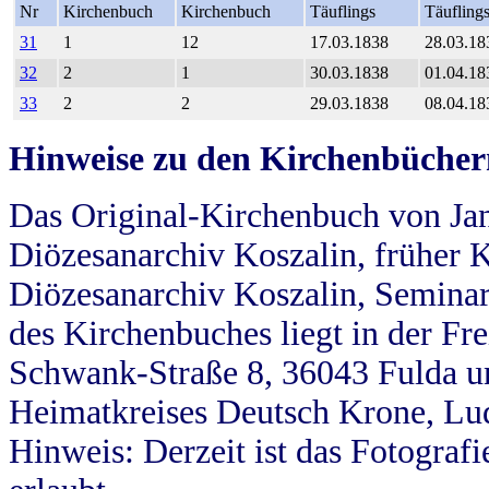
Nr
Kirchenbuch
Kirchenbuch
Täuflings
Täufling
31
1
12
17.03.1838
28.03.18
32
2
1
30.03.1838
01.04.18
33
2
2
29.03.1838
08.04.18
Hinweise zu den Kirchenbücher
Das Original-Kirchenbuch von Jan
Diözesanarchiv Koszalin, früher Kö
Diözesanarchiv Koszalin, Seminar
des Kirchenbuches liegt in der Fr
Schwank-Straße 8, 36043 Fulda u
Heimatkreises Deutsch Krone, Lu
Hinweis: Derzeit ist das Fotograf