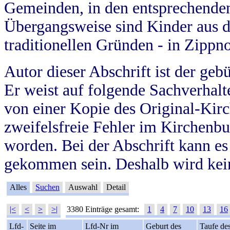
Gemeinden, in den entsprechende
Übergangsweise sind Kinder aus 
traditionellen Gründen - in Zippn
Autor dieser Abschrift ist der geb
Er weist auf folgende Sachverhalte
von einer Kopie des Original-Kirc
zweifelsfreie Fehler im Kirchenbuc
worden. Bei der Abschrift kann e
gekommen sein. Deshalb wird kein
Alles
Suchen
Auswahl
Detail
|<
<
>
>|
3380 Einträge gesamt:
1
4
7
10
13
16
Lfd-
Seite im
Lfd-Nr im
Geburt des
Taufe de