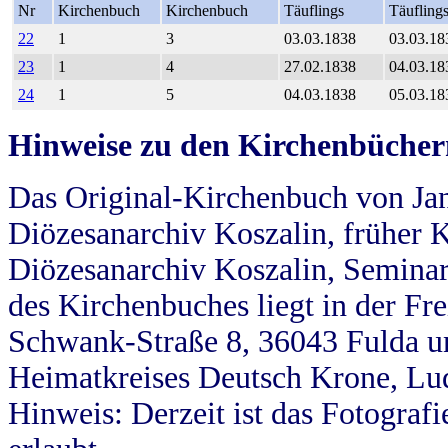
Nr
Kirchenbuch
Kirchenbuch
Täuflings
Täufling
22
1
3
03.03.1838
03.03.18
23
1
4
27.02.1838
04.03.18
24
1
5
04.03.1838
05.03.18
Hinweise zu den Kirchenbücher
Das Original-Kirchenbuch von Jan
Diözesanarchiv Koszalin, früher Kö
Diözesanarchiv Koszalin, Seminar
des Kirchenbuches liegt in der Fr
Schwank-Straße 8, 36043 Fulda u
Heimatkreises Deutsch Krone, Lu
Hinweis: Derzeit ist das Fotograf