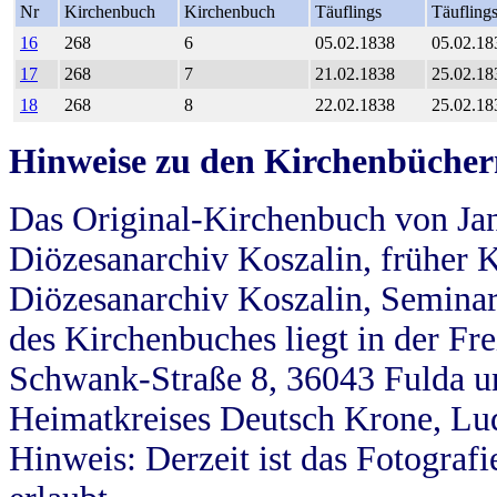
Nr
Kirchenbuch
Kirchenbuch
Täuflings
Täufling
16
268
6
05.02.1838
05.02.18
17
268
7
21.02.1838
25.02.18
18
268
8
22.02.1838
25.02.18
Hinweise zu den Kirchenbücher
Das Original-Kirchenbuch von Jan
Diözesanarchiv Koszalin, früher Kö
Diözesanarchiv Koszalin, Seminar
des Kirchenbuches liegt in der Fr
Schwank-Straße 8, 36043 Fulda u
Heimatkreises Deutsch Krone, Lu
Hinweis: Derzeit ist das Fotograf