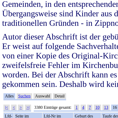
Gemeinden, in den entsprechende
Übergangsweise sind Kinder aus 
traditionellen Gründen - in Zippn
Autor dieser Abschrift ist der geb
Er weist auf folgende Sachverhalte
von einer Kopie des Original-Kirc
zweifelsfreie Fehler im Kirchenbuc
worden. Bei der Abschrift kann e
gekommen sein. Deshalb wird kein
Alles
Suchen
Auswahl
Detail
|<
<
>
>|
3380 Einträge gesamt:
1
4
7
10
13
16
Lfd-
Seite im
Lfd-Nr im
Geburt des
Taufe de