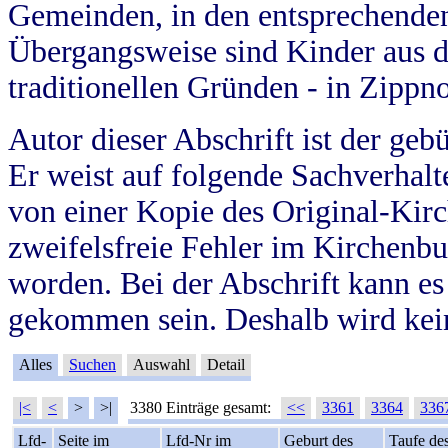
Gemeinden, in den entsprechende
Übergangsweise sind Kinder aus 
traditionellen Gründen - in Zippn
Autor dieser Abschrift ist der geb
Er weist auf folgende Sachverhalte
von einer Kopie des Original-Kirc
zweifelsfreie Fehler im Kirchenbuc
worden. Bei der Abschrift kann e
gekommen sein. Deshalb wird kein
Alles
Suchen
Auswahl
Detail
|<
<
>
>|
3380 Einträge gesamt:
<<
3361
3364
336
Lfd-
Seite im
Lfd-Nr im
Geburt des
Taufe de