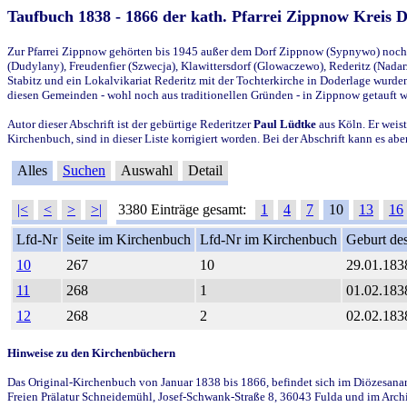
Taufbuch 1838 - 1866 der kath. Pfarrei Zippnow Kreis 
Zur Pfarrei Zippnow gehörten bis 1945 außer dem Dorf Zippnow (Sypnywo) noch d
(Dudylany), Freudenfier (Szwecja), Klawittersdorf (Glowaczewo), Rederitz (Nadarz
Stabitz und ein Lokalvikariat Rederitz mit der Tochterkirche in Doderlage wurd
diesen Gemeinden - wohl noch aus traditionellen Gründen - in Zippnow getauft 
Autor dieser Abschrift ist der gebürtige Rederitzer
Paul Lüdtke
aus Köln. Er weist
Kirchenbuch, sind in dieser Liste korrigiert worden. Bei der Abschrift kann es 
Alles
Suchen
Auswahl
Detail
|<
<
>
>|
3380 Einträge gesamt:
1
4
7
10
13
16
Lfd-Nr
Seite im Kirchenbuch
Lfd-Nr im Kirchenbuch
Geburt des
10
267
10
29.01.183
11
268
1
01.02.183
12
268
2
02.02.183
Hinweise zu den Kirchenbüchern
Das Original-Kirchenbuch von Januar 1838 bis 1866, befindet sich im Diözesanarch
Freien Prälatur Schneidemühl, Josef-Schwank-Straße 8, 36043 Fulda und im Archi