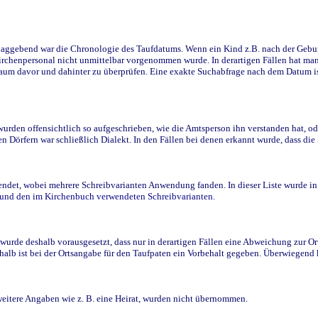
ggebend war die Chronologie des Taufdatums. Wenn ein Kind z.B. nach der Geburt 
rchenpersonal nicht unmittelbar vorgenommen wurde. In derartigen Fällen hat man d
raum davor und dahinter zu überprüfen. Eine exakte Suchabfrage nach dem Datum i
den offensichtlich so aufgeschrieben, wie die Amtsperson ihn verstanden hat, ode
n Dörfern war schließlich Dialekt. In den Fällen bei denen erkannt wurde, dass di
t, wobei mehrere Schreibvarianten Anwendung fanden. In dieser Liste wurde in de
n und den im Kirchenbuch verwendeten Schreibvarianten.
wurde deshalb vorausgesetzt, dass nur in derartigen Fällen eine Abweichung zur O
eshalb ist bei der Ortsangabe für den Taufpaten ein Vorbehalt gegeben. Überwiegen
weitere Angaben wie z. B. eine Heirat, wurden nicht übernommen.