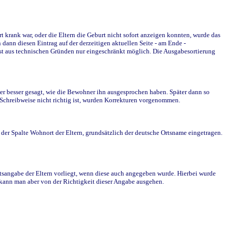
krank war, oder die Eltern die Geburt nicht sofort anzeigen konnten, wurde das
ann diesen Eintrag auf der derzeitigen aktuellen Seite - am Ende -
st aus technischen Gründen nur eingeschränkt möglich. Die Ausgabesortierung
r besser gesagt, wie die Bewohner ihn ausgesprochen haben. Später dann so
e Schreibweise nicht richtig ist, wurden Korrekturen vorgenommen.
r Spalte Wohnort der Eltern, grundsätzlich der deutsche Ortsname eingetragen.
rtsangabe der Eltern vorliegt, wenn diese auch angegeben wurde. Hierbei wurde
d kann man aber von der Richtigkeit dieser Angabe ausgehen.