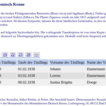
Deutsch Krone
ie beiden Filialgemeinden Briesenitz (Brzez`nica) und Jagdhaus (Budy). Früher g
yce) und Stabitz (Zdbice). Die Pfarrei Zippnow wurde im Jahr 1911 aufgeteilt und e
en errichtet. Ab diesem Zeitpunkt, müssen für diese ländlichen Gemeinden, in den
worden.
 auf folgende Sachverhalte hin: Die vorliegende Transkription ist von einer Kopie 
aber dennoch zu Übertragungsfehlern gekommen sein. Deshalb wird kein Anspruch auf 
19
22
25
28
>>
 Täuflings
Taufe des Täuflings
Vorname des Täuflings
Name des Va
8
01.02.1838
Johann
Hannemann
8
03.02.1838
Lorenz
Hannemann
8
08.02.1838
Justina Brigitta
Doege
iv Koszalin, früher Köslin, in Polen. Die Anschrift lautet: Diözesanarchiv Koszal
v der Heimatstube des Heimatkreises Deutsch Krone, Ludwigsweg 10, 49152 Bad Ess