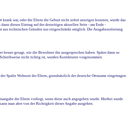
krank war, oder die Eltern die Geburt nicht sofort anzeigen konnten, wurde das
ann diesen Eintrag auf der derzeitigen aktuellen Seite - am Ende -
st aus technischen Gründen nur eingeschränkt möglich. Die Ausgabesortierung
r besser gesagt, wie die Bewohner ihn ausgesprochen haben. Später dann so
e Schreibweise nicht richtig ist, wurden Korrekturen vorgenommen.
r Spalte Wohnort der Eltern, grundsätzlich der deutsche Ortsname eingetragen.
rtsangabe der Eltern vorliegt, wenn diese auch angegeben wurde. Hierbei wurde
d kann man aber von der Richtigkeit dieser Angabe ausgehen.