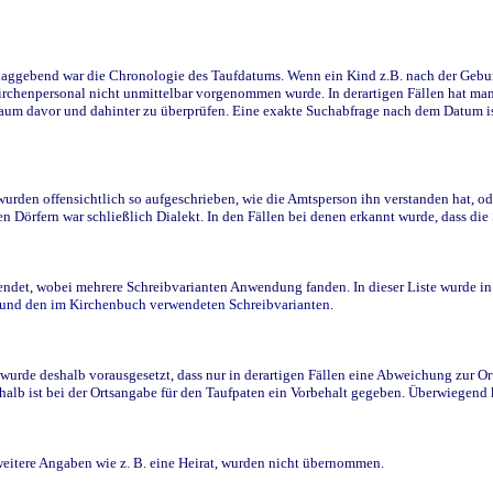
ggebend war die Chronologie des Taufdatums. Wenn ein Kind z.B. nach der Geburt 
rchenpersonal nicht unmittelbar vorgenommen wurde. In derartigen Fällen hat man d
raum davor und dahinter zu überprüfen. Eine exakte Suchabfrage nach dem Datum i
den offensichtlich so aufgeschrieben, wie die Amtsperson ihn verstanden hat, ode
n Dörfern war schließlich Dialekt. In den Fällen bei denen erkannt wurde, dass di
t, wobei mehrere Schreibvarianten Anwendung fanden. In dieser Liste wurde in de
n und den im Kirchenbuch verwendeten Schreibvarianten.
wurde deshalb vorausgesetzt, dass nur in derartigen Fällen eine Abweichung zur O
eshalb ist bei der Ortsangabe für den Taufpaten ein Vorbehalt gegeben. Überwiegen
weitere Angaben wie z. B. eine Heirat, wurden nicht übernommen.