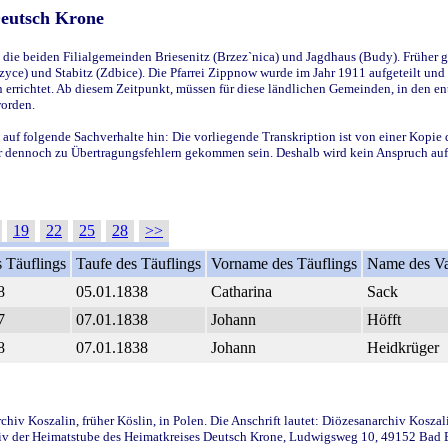
Deutsch Krone
ie beiden Filialgemeinden Briesenitz (Brzez`nica) und Jagdhaus (Budy). Früher g
yce) und Stabitz (Zdbice). Die Pfarrei Zippnow wurde im Jahr 1911 aufgeteilt und e
en errichtet. Ab diesem Zeitpunkt, müssen für diese ländlichen Gemeinden, in den
worden.
 auf folgende Sachverhalte hin: Die vorliegende Transkription ist von einer Kopie 
aber dennoch zu Übertragungsfehlern gekommen sein. Deshalb wird kein Anspruch auf 
19
22
25
28
>>
 Täuflings
Taufe des Täuflings
Vorname des Täuflings
Name des Va
8
05.01.1838
Catharina
Sack
7
07.01.1838
Johann
Höfft
8
07.01.1838
Johann
Heidkrüger
iv Koszalin, früher Köslin, in Polen. Die Anschrift lautet: Diözesanarchiv Koszal
v der Heimatstube des Heimatkreises Deutsch Krone, Ludwigsweg 10, 49152 Bad Ess