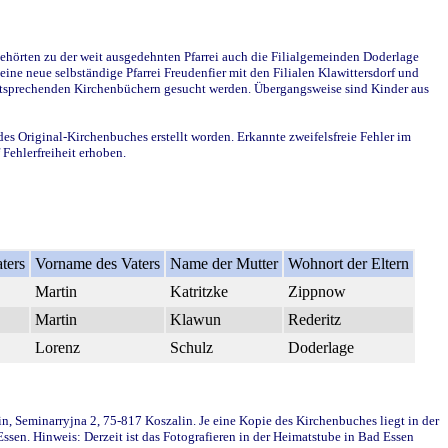
ehörten zu der weit ausgedehnten Pfarrei auch die Filialgemeinden Doderlage
ine neue selbständige Pfarrei Freudenfier mit den Filialen Klawittersdorf und
 entsprechenden Kirchenbüchern gesucht werden. Übergangsweise sind Kinder aus
des Original-Kirchenbuches erstellt worden. Erkannte zweifelsfreie Fehler im
Fehlerfreiheit erhoben.
ters
Vorname des Vaters
Name der Mutter
Wohnort der Eltern
Martin
Katritzke
Zippnow
Martin
Klawun
Rederitz
Lorenz
Schulz
Doderlage
in, Seminarryjna 2, 75-817 Koszalin. Je eine Kopie des Kirchenbuches liegt in der
en. Hinweis: Derzeit ist das Fotografieren in der Heimatstube in Bad Essen