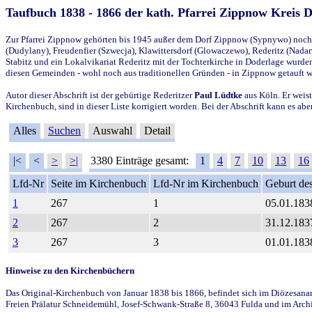
Taufbuch 1838 - 1866 der kath. Pfarrei Zippnow Kreis 
Zur Pfarrei Zippnow gehörten bis 1945 außer dem Dorf Zippnow (Sypnywo) noch d
(Dudylany), Freudenfier (Szwecja), Klawittersdorf (Glowaczewo), Rederitz (Nadarz
Stabitz und ein Lokalvikariat Rederitz mit der Tochterkirche in Doderlage wurd
diesen Gemeinden - wohl noch aus traditionellen Gründen - in Zippnow getauft 
Autor dieser Abschrift ist der gebürtige Rederitzer
Paul Lüdtke
aus Köln. Er weist
Kirchenbuch, sind in dieser Liste korrigiert worden. Bei der Abschrift kann es 
Alles
Suchen
Auswahl
Detail
|<
<
>
>|
3380 Einträge gesamt:
1
4
7
10
13
16
Lfd-Nr
Seite im Kirchenbuch
Lfd-Nr im Kirchenbuch
Geburt des
1
267
1
05.01.183
2
267
2
31.12.183
3
267
3
01.01.183
Hinweise zu den Kirchenbüchern
Das Original-Kirchenbuch von Januar 1838 bis 1866, befindet sich im Diözesanarch
Freien Prälatur Schneidemühl, Josef-Schwank-Straße 8, 36043 Fulda und im Archi