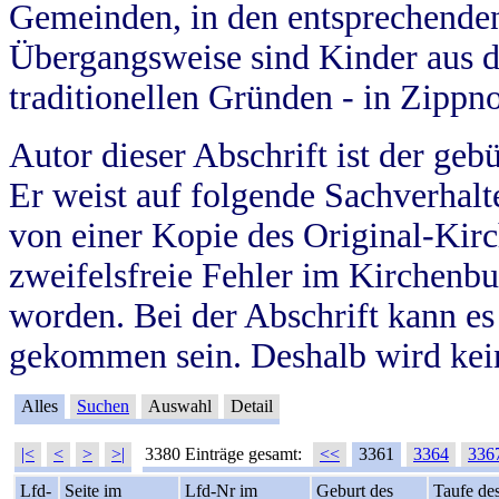
Gemeinden, in den entsprechende
Übergangsweise sind Kinder aus 
traditionellen Gründen - in Zippn
Autor dieser Abschrift ist der geb
Er weist auf folgende Sachverhalte
von einer Kopie des Original-Kirc
zweifelsfreie Fehler im Kirchenbuc
worden. Bei der Abschrift kann e
gekommen sein. Deshalb wird kein
Alles
Suchen
Auswahl
Detail
|<
<
>
>|
3380 Einträge gesamt:
<<
3361
3364
336
Lfd-
Seite im
Lfd-Nr im
Geburt des
Taufe de