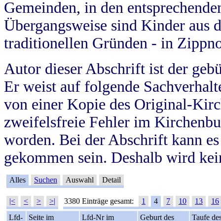
Gemeinden, in den entsprechende
Übergangsweise sind Kinder aus 
traditionellen Gründen - in Zippn
Autor dieser Abschrift ist der geb
Er weist auf folgende Sachverhalte
von einer Kopie des Original-Kirc
zweifelsfreie Fehler im Kirchenbuc
worden. Bei der Abschrift kann e
gekommen sein. Deshalb wird kein
Alles
Suchen
Auswahl
Detail
|<
<
>
>|
3380 Einträge gesamt:
1
4
7
10
13
16
Lfd-
Seite im
Lfd-Nr im
Geburt des
Taufe de