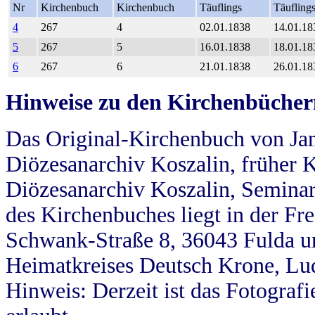
Nr
Kirchenbuch
Kirchenbuch
Täuflings
Täufling
4
267
4
02.01.1838
14.01.18
5
267
5
16.01.1838
18.01.18
6
267
6
21.01.1838
26.01.18
Hinweise zu den Kirchenbücher
Das Original-Kirchenbuch von Jan
Diözesanarchiv Koszalin, früher Kö
Diözesanarchiv Koszalin, Seminar
des Kirchenbuches liegt in der Fr
Schwank-Straße 8, 36043 Fulda u
Heimatkreises Deutsch Krone, Lu
Hinweis: Derzeit ist das Fotograf