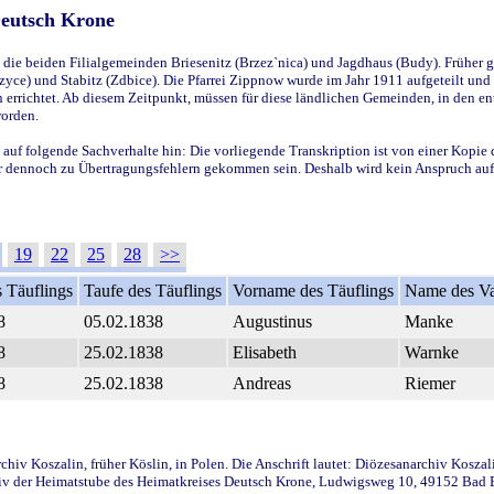
Deutsch Krone
ie beiden Filialgemeinden Briesenitz (Brzez`nica) und Jagdhaus (Budy). Früher g
yce) und Stabitz (Zdbice). Die Pfarrei Zippnow wurde im Jahr 1911 aufgeteilt und e
en errichtet. Ab diesem Zeitpunkt, müssen für diese ländlichen Gemeinden, in den
worden.
 auf folgende Sachverhalte hin: Die vorliegende Transkription ist von einer Kopie 
aber dennoch zu Übertragungsfehlern gekommen sein. Deshalb wird kein Anspruch auf 
19
22
25
28
>>
 Täuflings
Taufe des Täuflings
Vorname des Täuflings
Name des Va
8
05.02.1838
Augustinus
Manke
8
25.02.1838
Elisabeth
Warnke
8
25.02.1838
Andreas
Riemer
iv Koszalin, früher Köslin, in Polen. Die Anschrift lautet: Diözesanarchiv Koszal
v der Heimatstube des Heimatkreises Deutsch Krone, Ludwigsweg 10, 49152 Bad Ess