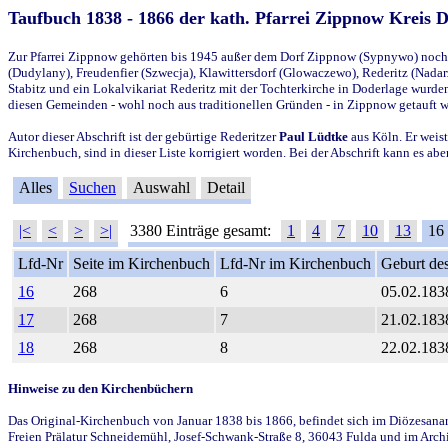
Taufbuch 1838 - 1866 der kath. Pfarrei Zippnow Kreis 
Zur Pfarrei Zippnow gehörten bis 1945 außer dem Dorf Zippnow (Sypnywo) noch d
(Dudylany), Freudenfier (Szwecja), Klawittersdorf (Glowaczewo), Rederitz (Nadarz
Stabitz und ein Lokalvikariat Rederitz mit der Tochterkirche in Doderlage wurd
diesen Gemeinden - wohl noch aus traditionellen Gründen - in Zippnow getauft 
Autor dieser Abschrift ist der gebürtige Rederitzer
Paul Lüdtke
aus Köln. Er weist
Kirchenbuch, sind in dieser Liste korrigiert worden. Bei der Abschrift kann es 
Alles
Suchen
Auswahl
Detail
|<
<
>
>|
3380 Einträge gesamt:
1
4
7
10
13
16
Lfd-Nr
Seite im Kirchenbuch
Lfd-Nr im Kirchenbuch
Geburt des
16
268
6
05.02.183
17
268
7
21.02.183
18
268
8
22.02.183
Hinweise zu den Kirchenbüchern
Das Original-Kirchenbuch von Januar 1838 bis 1866, befindet sich im Diözesanarch
Freien Prälatur Schneidemühl, Josef-Schwank-Straße 8, 36043 Fulda und im Archi