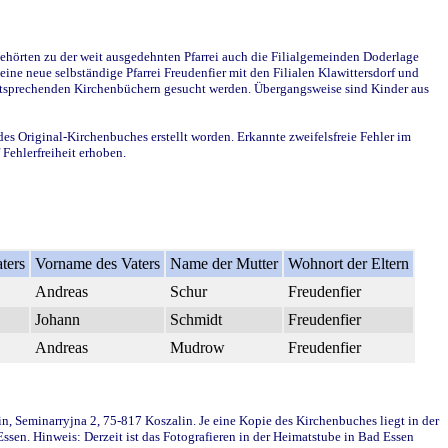
ehörten zu der weit ausgedehnten Pfarrei auch die Filialgemeinden Doderlage
ine neue selbständige Pfarrei Freudenfier mit den Filialen Klawittersdorf und
 entsprechenden Kirchenbüchern gesucht werden. Übergangsweise sind Kinder aus
des Original-Kirchenbuches erstellt worden. Erkannte zweifelsfreie Fehler im
Fehlerfreiheit erhoben.
ters
Vorname des Vaters
Name der Mutter
Wohnort der Eltern
Andreas
Schur
Freudenfier
Johann
Schmidt
Freudenfier
Andreas
Mudrow
Freudenfier
in, Seminarryjna 2, 75-817 Koszalin. Je eine Kopie des Kirchenbuches liegt in der
en. Hinweis: Derzeit ist das Fotografieren in der Heimatstube in Bad Essen