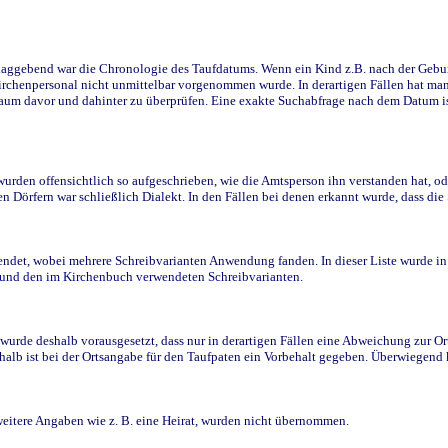
ggebend war die Chronologie des Taufdatums. Wenn ein Kind z.B. nach der Geburt 
rchenpersonal nicht unmittelbar vorgenommen wurde. In derartigen Fällen hat man d
raum davor und dahinter zu überprüfen. Eine exakte Suchabfrage nach dem Datum i
den offensichtlich so aufgeschrieben, wie die Amtsperson ihn verstanden hat, ode
n Dörfern war schließlich Dialekt. In den Fällen bei denen erkannt wurde, dass di
t, wobei mehrere Schreibvarianten Anwendung fanden. In dieser Liste wurde in de
n und den im Kirchenbuch verwendeten Schreibvarianten.
wurde deshalb vorausgesetzt, dass nur in derartigen Fällen eine Abweichung zur O
eshalb ist bei der Ortsangabe für den Taufpaten ein Vorbehalt gegeben. Überwiegen
weitere Angaben wie z. B. eine Heirat, wurden nicht übernommen.