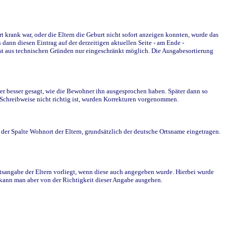
krank war, oder die Eltern die Geburt nicht sofort anzeigen konnten, wurde das
ann diesen Eintrag auf der derzeitigen aktuellen Seite - am Ende -
st aus technischen Gründen nur eingeschränkt möglich. Die Ausgabesortierung
r besser gesagt, wie die Bewohner ihn ausgesprochen haben. Später dann so
e Schreibweise nicht richtig ist, wurden Korrekturen vorgenommen.
r Spalte Wohnort der Eltern, grundsätzlich der deutsche Ortsname eingetragen.
rtsangabe der Eltern vorliegt, wenn diese auch angegeben wurde. Hierbei wurde
d kann man aber von der Richtigkeit dieser Angabe ausgehen.