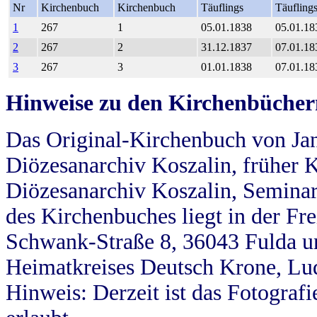
Nr
Kirchenbuch
Kirchenbuch
Täuflings
Täufling
1
267
1
05.01.1838
05.01.18
2
267
2
31.12.1837
07.01.18
3
267
3
01.01.1838
07.01.18
Hinweise zu den Kirchenbücher
Das Original-Kirchenbuch von Jan
Diözesanarchiv Koszalin, früher Kö
Diözesanarchiv Koszalin, Seminar
des Kirchenbuches liegt in der Fr
Schwank-Straße 8, 36043 Fulda u
Heimatkreises Deutsch Krone, Lu
Hinweis: Derzeit ist das Fotograf