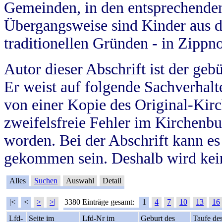
Gemeinden, in den entsprechende
Übergangsweise sind Kinder aus 
traditionellen Gründen - in Zippn
Autor dieser Abschrift ist der geb
Er weist auf folgende Sachverhalte
von einer Kopie des Original-Kirc
zweifelsfreie Fehler im Kirchenbuc
worden. Bei der Abschrift kann e
gekommen sein. Deshalb wird kein
Alles
Suchen
Auswahl
Detail
|<
<
>
>|
3380 Einträge gesamt:
1
4
7
10
13
16
Lfd-
Seite im
Lfd-Nr im
Geburt des
Taufe de