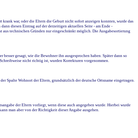
krank war, oder die Eltern die Geburt nicht sofort anzeigen konnten, wurde das
ann diesen Eintrag auf der derzeitigen aktuellen Seite - am Ende -
st aus technischen Gründen nur eingeschränkt möglich. Die Ausgabesortierung
r besser gesagt, wie die Bewohner ihn ausgesprochen haben. Später dann so
e Schreibweise nicht richtig ist, wurden Korrekturen vorgenommen.
r Spalte Wohnort der Eltern, grundsätzlich der deutsche Ortsname eingetragen.
rtsangabe der Eltern vorliegt, wenn diese auch angegeben wurde. Hierbei wurde
d kann man aber von der Richtigkeit dieser Angabe ausgehen.