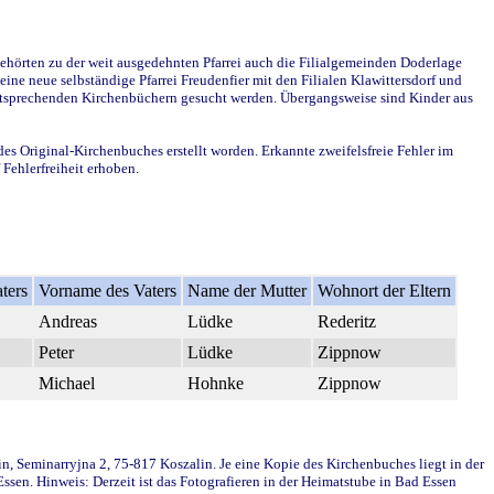
ehörten zu der weit ausgedehnten Pfarrei auch die Filialgemeinden Doderlage
ine neue selbständige Pfarrei Freudenfier mit den Filialen Klawittersdorf und
 entsprechenden Kirchenbüchern gesucht werden. Übergangsweise sind Kinder aus
des Original-Kirchenbuches erstellt worden. Erkannte zweifelsfreie Fehler im
Fehlerfreiheit erhoben.
ters
Vorname des Vaters
Name der Mutter
Wohnort der Eltern
Andreas
Lüdke
Rederitz
Peter
Lüdke
Zippnow
Michael
Hohnke
Zippnow
in, Seminarryjna 2, 75-817 Koszalin. Je eine Kopie des Kirchenbuches liegt in der
en. Hinweis: Derzeit ist das Fotografieren in der Heimatstube in Bad Essen