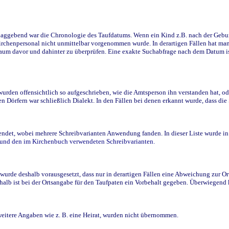
ggebend war die Chronologie des Taufdatums. Wenn ein Kind z.B. nach der Geburt 
rchenpersonal nicht unmittelbar vorgenommen wurde. In derartigen Fällen hat man d
raum davor und dahinter zu überprüfen. Eine exakte Suchabfrage nach dem Datum i
den offensichtlich so aufgeschrieben, wie die Amtsperson ihn verstanden hat, ode
n Dörfern war schließlich Dialekt. In den Fällen bei denen erkannt wurde, dass di
t, wobei mehrere Schreibvarianten Anwendung fanden. In dieser Liste wurde in de
n und den im Kirchenbuch verwendeten Schreibvarianten.
wurde deshalb vorausgesetzt, dass nur in derartigen Fällen eine Abweichung zur O
eshalb ist bei der Ortsangabe für den Taufpaten ein Vorbehalt gegeben. Überwiegen
weitere Angaben wie z. B. eine Heirat, wurden nicht übernommen.