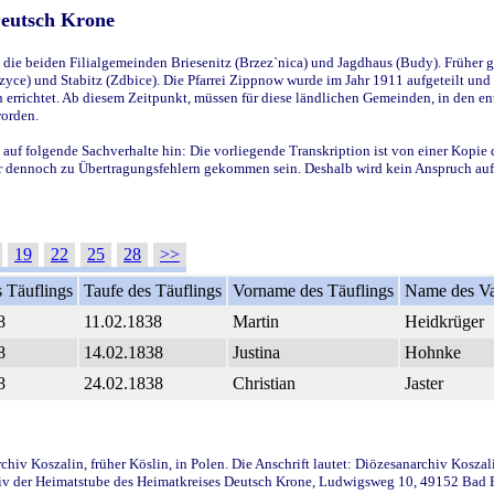
Deutsch Krone
ie beiden Filialgemeinden Briesenitz (Brzez`nica) und Jagdhaus (Budy). Früher g
yce) und Stabitz (Zdbice). Die Pfarrei Zippnow wurde im Jahr 1911 aufgeteilt und e
en errichtet. Ab diesem Zeitpunkt, müssen für diese ländlichen Gemeinden, in den
worden.
 auf folgende Sachverhalte hin: Die vorliegende Transkription ist von einer Kopie 
aber dennoch zu Übertragungsfehlern gekommen sein. Deshalb wird kein Anspruch auf 
19
22
25
28
>>
 Täuflings
Taufe des Täuflings
Vorname des Täuflings
Name des Va
8
11.02.1838
Martin
Heidkrüger
8
14.02.1838
Justina
Hohnke
8
24.02.1838
Christian
Jaster
iv Koszalin, früher Köslin, in Polen. Die Anschrift lautet: Diözesanarchiv Koszal
v der Heimatstube des Heimatkreises Deutsch Krone, Ludwigsweg 10, 49152 Bad Ess