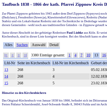
Taufbuch 1838 - 1866 der kath. Pfarrei Zippnow Kreis 
Zur Pfarrei Zippnow gehörten bis 1945 außer dem Dorf Zippnow (Sypnywo) noch d
(Dudylany), Freudenfier (Szwecja), Klawittersdorf (Glowaczewo), Rederitz (Nadarz
Stabitz und ein Lokalvikariat Rederitz mit der Tochterkirche in Doderlage wurd
diesen Gemeinden - wohl noch aus traditionellen Gründen - in Zippnow getauft 
Autor dieser Abschrift ist der gebürtige Rederitzer
Paul Lüdtke
aus Köln. Er weist
Kirchenbuch, sind in dieser Liste korrigiert worden. Bei der Abschrift kann es 
Alles
Suchen
Auswahl
Detail
|<
<
>
>|
3380 Einträge gesamt:
1
4
7
10
13
16
Lfd-Nr
Seite im Kirchenbuch
Lfd-Nr im Kirchenbuch
Geburt des
13
268
3
05.02.183
14
268
4
12.02.183
15
268
5
23.02.183
Hinweise zu den Kirchenbüchern
Das Original-Kirchenbuch von Januar 1838 bis 1866, befindet sich im Diözesanarch
Freien Prälatur Schneidemühl, Josef-Schwank-Straße 8, 36043 Fulda und im Archi