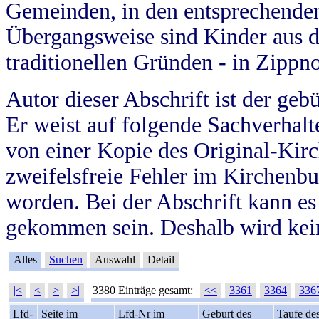
Gemeinden, in den entsprechende
Übergangsweise sind Kinder aus 
traditionellen Gründen - in Zippn
Autor dieser Abschrift ist der geb
Er weist auf folgende Sachverhalte
von einer Kopie des Original-Kirc
zweifelsfreie Fehler im Kirchenbuc
worden. Bei der Abschrift kann e
gekommen sein. Deshalb wird kein
Alles
Suchen
Auswahl
Detail
|<
<
>
>|
3380 Einträge gesamt:
<<
3361
3364
336
Lfd-
Seite im
Lfd-Nr im
Geburt des
Taufe de