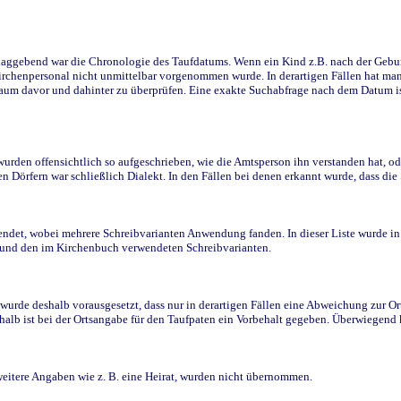
ggebend war die Chronologie des Taufdatums. Wenn ein Kind z.B. nach der Geburt 
rchenpersonal nicht unmittelbar vorgenommen wurde. In derartigen Fällen hat man d
raum davor und dahinter zu überprüfen. Eine exakte Suchabfrage nach dem Datum i
den offensichtlich so aufgeschrieben, wie die Amtsperson ihn verstanden hat, ode
n Dörfern war schließlich Dialekt. In den Fällen bei denen erkannt wurde, dass di
t, wobei mehrere Schreibvarianten Anwendung fanden. In dieser Liste wurde in de
n und den im Kirchenbuch verwendeten Schreibvarianten.
wurde deshalb vorausgesetzt, dass nur in derartigen Fällen eine Abweichung zur O
eshalb ist bei der Ortsangabe für den Taufpaten ein Vorbehalt gegeben. Überwiegen
weitere Angaben wie z. B. eine Heirat, wurden nicht übernommen.