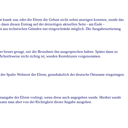
krank war, oder die Eltern die Geburt nicht sofort anzeigen konnten, wurde das
ann diesen Eintrag auf der derzeitigen aktuellen Seite - am Ende -
st aus technischen Gründen nur eingeschränkt möglich. Die Ausgabesortierung
r besser gesagt, wie die Bewohner ihn ausgesprochen haben. Später dann so
e Schreibweise nicht richtig ist, wurden Korrekturen vorgenommen.
r Spalte Wohnort der Eltern, grundsätzlich der deutsche Ortsname eingetragen.
rtsangabe der Eltern vorliegt, wenn diese auch angegeben wurde. Hierbei wurde
d kann man aber von der Richtigkeit dieser Angabe ausgehen.