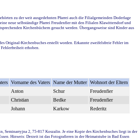
ehörten zu der weit ausgedehnten Pfarrei auch die Filialgemeinden Doderlage
ine neue selbständige Pfarrei Freudenfier mit den Filialen Klawittersdorf und
 entsprechenden Kirchenbüchern gesucht werden. Übergangsweise sind Kinder aus
des Original-Kirchenbuches erstellt worden. Erkannte zweifelsfreie Fehler im
Fehlerfreiheit erhoben.
ters
Vorname des Vaters
Name der Mutter
Wohnort der Eltern
Anton
Schur
Freudenfier
Christian
Bedke
Freudenfier
Johann
Karkow
Rederitz
in, Seminarryjna 2, 75-817 Koszalin. Je eine Kopie des Kirchenbuches liegt in der
en. Hinweis: Derzeit ist das Fotografieren in der Heimatstube in Bad Essen