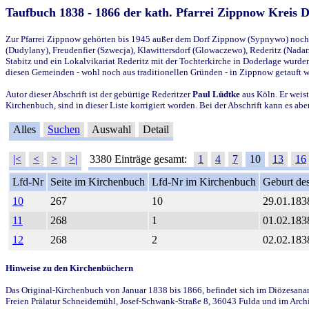
Taufbuch 1838 - 1866 der kath. Pfarrei Zippnow Kreis 
Zur Pfarrei Zippnow gehörten bis 1945 außer dem Dorf Zippnow (Sypnywo) noch d
(Dudylany), Freudenfier (Szwecja), Klawittersdorf (Glowaczewo), Rederitz (Nadarz
Stabitz und ein Lokalvikariat Rederitz mit der Tochterkirche in Doderlage wurd
diesen Gemeinden - wohl noch aus traditionellen Gründen - in Zippnow getauft 
Autor dieser Abschrift ist der gebürtige Rederitzer
Paul Lüdtke
aus Köln. Er weist
Kirchenbuch, sind in dieser Liste korrigiert worden. Bei der Abschrift kann es 
Alles
Suchen
Auswahl
Detail
|<
<
>
>|
3380 Einträge gesamt:
1
4
7
10
13
16
Lfd-Nr
Seite im Kirchenbuch
Lfd-Nr im Kirchenbuch
Geburt des
10
267
10
29.01.183
11
268
1
01.02.183
12
268
2
02.02.183
Hinweise zu den Kirchenbüchern
Das Original-Kirchenbuch von Januar 1838 bis 1866, befindet sich im Diözesanarch
Freien Prälatur Schneidemühl, Josef-Schwank-Straße 8, 36043 Fulda und im Archi