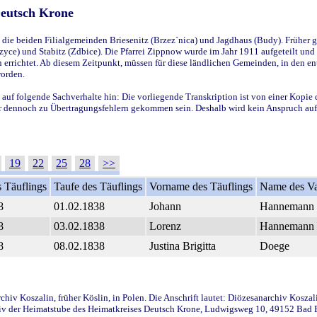
Deutsch Krone
ie beiden Filialgemeinden Briesenitz (Brzez`nica) und Jagdhaus (Budy). Früher g
yce) und Stabitz (Zdbice). Die Pfarrei Zippnow wurde im Jahr 1911 aufgeteilt und e
en errichtet. Ab diesem Zeitpunkt, müssen für diese ländlichen Gemeinden, in den
worden.
 auf folgende Sachverhalte hin: Die vorliegende Transkription ist von einer Kopie 
aber dennoch zu Übertragungsfehlern gekommen sein. Deshalb wird kein Anspruch auf 
19
22
25
28
>>
 Täuflings
Taufe des Täuflings
Vorname des Täuflings
Name des Va
8
01.02.1838
Johann
Hannemann
8
03.02.1838
Lorenz
Hannemann
8
08.02.1838
Justina Brigitta
Doege
iv Koszalin, früher Köslin, in Polen. Die Anschrift lautet: Diözesanarchiv Koszal
v der Heimatstube des Heimatkreises Deutsch Krone, Ludwigsweg 10, 49152 Bad Ess