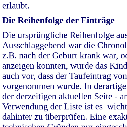
erlaubt.
Die Reihenfolge der Einträge
Die ursprüngliche Reihenfolge au
Ausschlaggebend war die Chronol
z.B. nach der Geburt krank war, od
anzeigen konnten, wurde das Kind
auch vor, dass der Taufeintrag vo
vorgenommen wurde. In derartigen
der derzeitigen aktuellen Seite -
Verwendung der Liste ist es wich
dahinter zu überprüfen. Eine exa
technischen Gründen nur eingesch