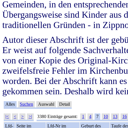
Gemeinden, in den entsprechende
Übergangsweise sind Kinder aus 
traditionellen Gründen - in Zippn
Autor dieser Abschrift ist der geb
Er weist auf folgende Sachverhalte
von einer Kopie des Original-Kirc
zweifelsfreie Fehler im Kirchenbuc
worden. Bei der Abschrift kann e
gekommen sein. Deshalb wird kein
Alles
Suchen
Auswahl
Detail
|<
<
>
>|
3380 Einträge gesamt:
1
4
7
10
13
16
Lfd-
Seite im
Lfd-Nr im
Geburt des
Taufe de