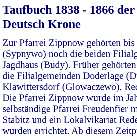
Taufbuch 1838 - 1866 der
Deutsch Krone
Zur Pfarrei Zippnow gehörten bi
(Sypnywo) noch die beiden Filial
Jagdhaus (Budy). Früher gehörten 
die Filialgemeinden Doderlage (D
Klawittersdorf (Glowaczewo), Red
Die Pfarrei Zippnow wurde im Jah
selbständige Pfarrei Freudenfier m
Stabitz und ein Lokalvikariat Red
wurden errichtet. Ab diesem Zeitp