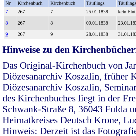
Nr
Kirchenbuch
Kirchenbuch
Täuflings
Täufling
7
267
7
25.01.1838
kein Eint
8
267
8
09.01.1838
23.01.18
9
267
9
28.01.1838
31.01.18
Hinweise zu den Kirchenbücher
Das Original-Kirchenbuch von Jan
Diözesanarchiv Koszalin, früher Kö
Diözesanarchiv Koszalin, Seminar
des Kirchenbuches liegt in der Fr
Schwank-Straße 8, 36043 Fulda u
Heimatkreises Deutsch Krone, Lu
Hinweis: Derzeit ist das Fotograf