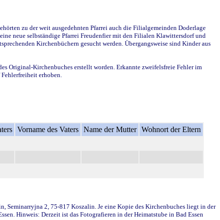
ehörten zu der weit ausgedehnten Pfarrei auch die Filialgemeinden Doderlage
ine neue selbständige Pfarrei Freudenfier mit den Filialen Klawittersdorf und
 entsprechenden Kirchenbüchern gesucht werden. Übergangsweise sind Kinder aus
des Original-Kirchenbuches erstellt worden. Erkannte zweifelsfreie Fehler im
Fehlerfreiheit erhoben.
ters
Vorname des Vaters
Name der Mutter
Wohnort der Eltern
in, Seminarryjna 2, 75-817 Koszalin. Je eine Kopie des Kirchenbuches liegt in der
en. Hinweis: Derzeit ist das Fotografieren in der Heimatstube in Bad Essen