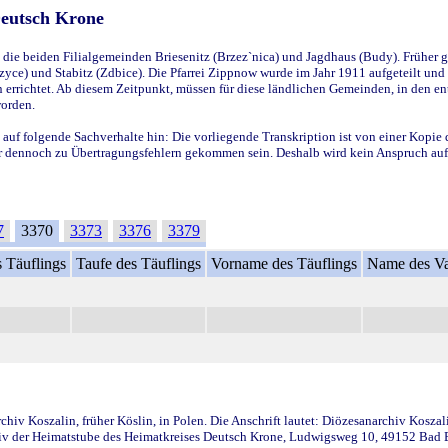
Deutsch Krone
ie beiden Filialgemeinden Briesenitz (Brzez`nica) und Jagdhaus (Budy). Früher g
yce) und Stabitz (Zdbice). Die Pfarrei Zippnow wurde im Jahr 1911 aufgeteilt und e
en errichtet. Ab diesem Zeitpunkt, müssen für diese ländlichen Gemeinden, in den
worden.
 auf folgende Sachverhalte hin: Die vorliegende Transkription ist von einer Kopie 
aber dennoch zu Übertragungsfehlern gekommen sein. Deshalb wird kein Anspruch auf 
7
3370
3373
3376
3379
 Täuflings
Taufe des Täuflings
Vorname des Täuflings
Name des Va
iv Koszalin, früher Köslin, in Polen. Die Anschrift lautet: Diözesanarchiv Koszal
v der Heimatstube des Heimatkreises Deutsch Krone, Ludwigsweg 10, 49152 Bad Ess