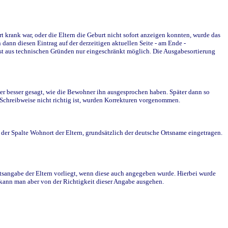
krank war, oder die Eltern die Geburt nicht sofort anzeigen konnten, wurde das
ann diesen Eintrag auf der derzeitigen aktuellen Seite - am Ende -
st aus technischen Gründen nur eingeschränkt möglich. Die Ausgabesortierung
r besser gesagt, wie die Bewohner ihn ausgesprochen haben. Später dann so
e Schreibweise nicht richtig ist, wurden Korrekturen vorgenommen.
r Spalte Wohnort der Eltern, grundsätzlich der deutsche Ortsname eingetragen.
rtsangabe der Eltern vorliegt, wenn diese auch angegeben wurde. Hierbei wurde
d kann man aber von der Richtigkeit dieser Angabe ausgehen.