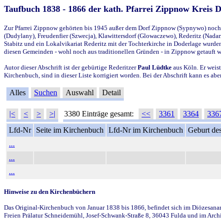
Taufbuch 1838 - 1866 der kath. Pfarrei Zippnow Kreis 
Zur Pfarrei Zippnow gehörten bis 1945 außer dem Dorf Zippnow (Sypnywo) noch d
(Dudylany), Freudenfier (Szwecja), Klawittersdorf (Glowaczewo), Rederitz (Nadarz
Stabitz und ein Lokalvikariat Rederitz mit der Tochterkirche in Doderlage wurd
diesen Gemeinden - wohl noch aus traditionellen Gründen - in Zippnow getauft 
Autor dieser Abschrift ist der gebürtige Rederitzer
Paul Lüdtke
aus Köln. Er weist
Kirchenbuch, sind in dieser Liste korrigiert worden. Bei der Abschrift kann es 
Alles
Suchen
Auswahl
Detail
|<
<
>
>|
3380 Einträge gesamt:
<<
3361
3364
336
Lfd-Nr
Seite im Kirchenbuch
Lfd-Nr im Kirchenbuch
Geburt des
...
...
...
Hinweise zu den Kirchenbüchern
Das Original-Kirchenbuch von Januar 1838 bis 1866, befindet sich im Diözesanarch
Freien Prälatur Schneidemühl, Josef-Schwank-Straße 8, 36043 Fulda und im Archi