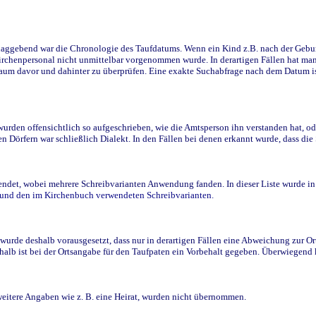
ggebend war die Chronologie des Taufdatums. Wenn ein Kind z.B. nach der Geburt 
rchenpersonal nicht unmittelbar vorgenommen wurde. In derartigen Fällen hat man d
raum davor und dahinter zu überprüfen. Eine exakte Suchabfrage nach dem Datum i
den offensichtlich so aufgeschrieben, wie die Amtsperson ihn verstanden hat, ode
n Dörfern war schließlich Dialekt. In den Fällen bei denen erkannt wurde, dass di
t, wobei mehrere Schreibvarianten Anwendung fanden. In dieser Liste wurde in de
n und den im Kirchenbuch verwendeten Schreibvarianten.
wurde deshalb vorausgesetzt, dass nur in derartigen Fällen eine Abweichung zur O
eshalb ist bei der Ortsangabe für den Taufpaten ein Vorbehalt gegeben. Überwiegen
weitere Angaben wie z. B. eine Heirat, wurden nicht übernommen.